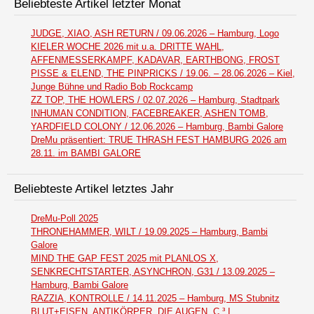
Beliebteste Artikel letzter Monat
JUDGE, XIAO, ASH RETURN / 09.06.2026 – Hamburg, Logo
KIELER WOCHE 2026 mit u.a. DRITTE WAHL,
AFFENMESSERKAMPF, KADAVAR, EARTHBONG, FROST
PISSE & ELEND, THE PINPRICKS / 19.06. – 28.06.2026 – Kiel,
Junge Bühne und Radio Bob Rockcamp
ZZ TOP, THE HOWLERS / 02.07.2026 – Hamburg, Stadtpark
INHUMAN CONDITION, FACEBREAKER, ASHEN TOMB,
YARDFIELD COLONY / 12.06.2026 – Hamburg, Bambi Galore
DreMu präsentiert: TRUE THRASH FEST HAMBURG 2026 am
28.11. im BAMBI GALORE
Beliebteste Artikel letztes Jahr
DreMu-Poll 2025
THRONEHAMMER, WILT / 19.09.2025 – Hamburg, Bambi
Galore
MIND THE GAP FEST 2025 mit PLANLOS X,
SENKRECHTSTARTER, ASYNCHRON, G31 / 13.09.2025 –
Hamburg, Bambi Galore
RAZZIA, KONTROLLE / 14.11.2025 – Hamburg, MS Stubnitz
BLUT+EISEN, ANTIKÖRPER, DIE AUGEN, C ³ I,