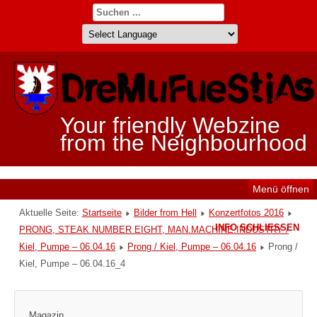
Your friendly Webzine
from the Neighbourhood
Menü öffnen
Aktuelle Seite:
Startseite
Bilder from Hell
Konzertfotos 2016
INFO SCHLIESSEN
PRONG, STEAK NUMBER EIGHT, MAN.MACHINE.INDUSTRY /
Kiel, Pumpe – 06.04.16
Prong / Kiel, Pumpe – 06.04.16
Prong /
Kiel, Pumpe – 06.04.16_4
Magazin