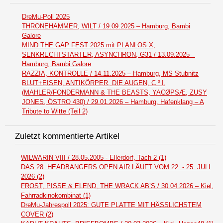
DreMu-Poll 2025
THRONEHAMMER, WILT / 19.09.2025 – Hamburg, Bambi
Galore
MIND THE GAP FEST 2025 mit PLANLOS X,
SENKRECHTSTARTER, ASYNCHRON, G31 / 13.09.2025 –
Hamburg, Bambi Galore
RAZZIA, KONTROLLE / 14.11.2025 – Hamburg, MS Stubnitz
BLUT+EISEN, ANTIKÖRPER, DIE AUGEN, C ³ I,
(MAHLER/FONDERMANN & THE BEASTS, YACØPSÆ, ZUSY
JONES, ÖSTRO 430) / 29.01.2026 – Hamburg, Hafenklang – A
Tribute to Witte (Teil 2)
Zuletzt kommentierte Artikel
WILWARIN VIII / 28.05.2005 - Ellerdorf, Tach 2 (1)
DAS 28. HEADBANGERS OPEN AIR LÄUFT VOM 22. - 25. JULI
2026 (2)
FROST, PISSE & ELEND, THE WRACK AB’S / 30.04.2026 – Kiel,
Fahrradkinokombinat (1)
DreMu-Jahrespoll 2025: GUTE PLATTE MIT HÄSSLICHSTEM
COVER (2)