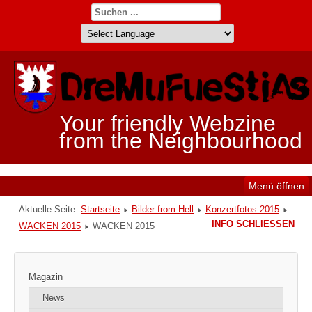
Your friendly Webzine
from the Neighbourhood
Menü öffnen
Aktuelle Seite:
Startseite
Bilder from Hell
Konzertfotos 2015
INFO SCHLIESSEN
WACKEN 2015
WACKEN 2015
Magazin
News