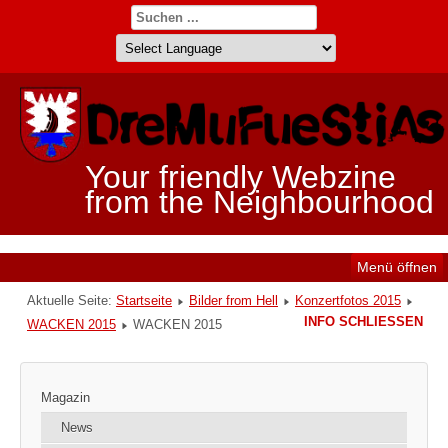
Your friendly Webzine
from the Neighbourhood
Menü öffnen
Aktuelle Seite:
Startseite
Bilder from Hell
Konzertfotos 2015
INFO SCHLIESSEN
WACKEN 2015
WACKEN 2015
Magazin
News