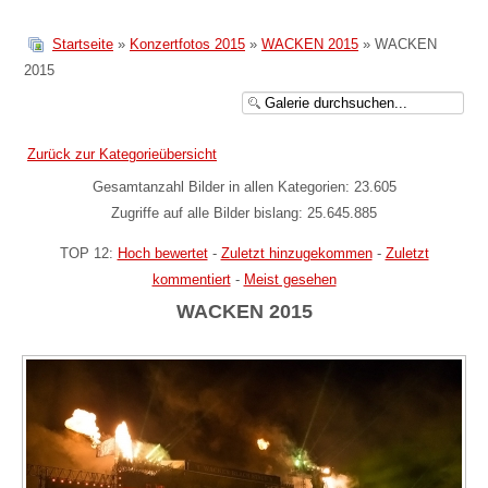
Startseite
»
Konzertfotos 2015
»
WACKEN 2015
» WACKEN
2015
Zurück zur Kategorieübersicht
Gesamtanzahl Bilder in allen Kategorien: 23.605
Zugriffe auf alle Bilder bislang: 25.645.885
TOP 12:
Hoch bewertet
-
Zuletzt hinzugekommen
-
Zuletzt
kommentiert
-
Meist gesehen
WACKEN 2015