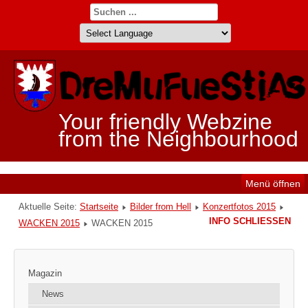
Your friendly Webzine
from the Neighbourhood
Menü öffnen
Aktuelle Seite:
Startseite
Bilder from Hell
Konzertfotos 2015
INFO SCHLIESSEN
WACKEN 2015
WACKEN 2015
Magazin
News