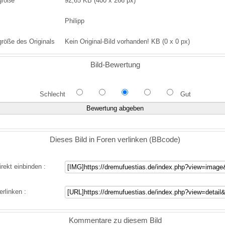
größe
92,65 KB (400 x 266 px)
Philipp
größe des Originals
Kein Original-Bild vorhanden! KB (0 x 0 px)
Bild-Bewertung
Schlecht
Gut
Dieses Bild in Foren verlinken (BBcode)
irekt einbinden :
erlinken :
Kommentare zu diesem Bild