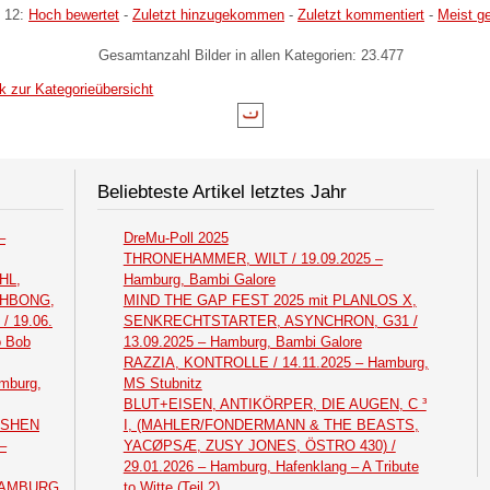
 12:
Hoch bewertet
-
Zuletzt hinzugekommen
-
Zuletzt kommentiert
-
Meist g
Gesamtanzahl Bilder in allen Kategorien: 23.477
k zur Kategorieübersicht
Beliebteste Artikel letztes Jahr
–
DreMu-Poll 2025
THRONEHAMMER, WILT / 19.09.2025 –
HL,
Hamburg, Bambi Galore
THBONG,
MIND THE GAP FEST 2025 mit PLANLOS X,
 19.06.
SENKRECHTSTARTER, ASYNCHRON, G31 /
o Bob
13.09.2025 – Hamburg, Bambi Galore
RAZZIA, KONTROLLE / 14.11.2025 – Hamburg,
mburg,
MS Stubnitz
BLUT+EISEN, ANTIKÖRPER, DIE AUGEN, C ³
ASHEN
I, (MAHLER/FONDERMANN & THE BEASTS,
–
YACØPSÆ, ZUSY JONES, ÖSTRO 430) /
29.01.2026 – Hamburg, Hafenklang – A Tribute
 HAMBURG
to Witte (Teil 2)