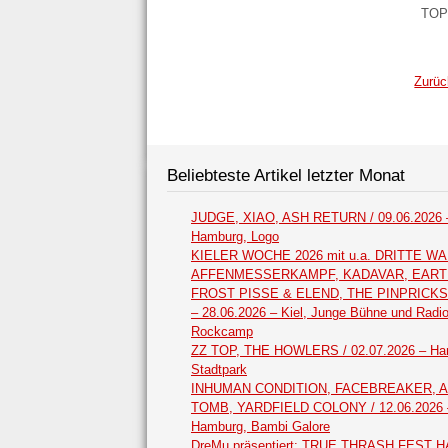
TOP
Zurüc
Beliebteste Artikel letzter Monat
JUDGE, XIAO, ASH RETURN / 09.06.2026 
Hamburg, Logo
KIELER WOCHE 2026 mit u.a. DRITTE WA
AFFENMESSERKAMPF, KADAVAR, EAR
FROST PISSE & ELEND, THE PINPRICKS /
– 28.06.2026 – Kiel, Junge Bühne und Radi
Rockcamp
ZZ TOP, THE HOWLERS / 02.07.2026 – Ha
Stadtpark
INHUMAN CONDITION, FACEBREAKER, 
TOMB, YARDFIELD COLONY / 12.06.2026 
Hamburg, Bambi Galore
DreMu präsentiert: TRUE THRASH FEST