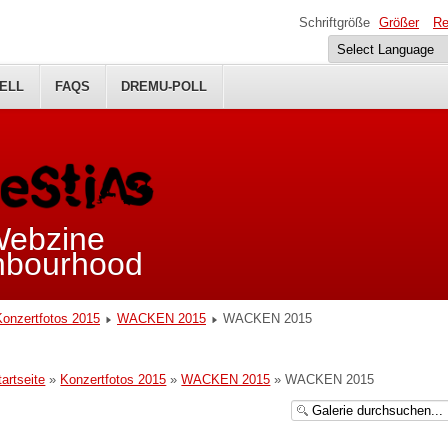
Schriftgröße
Größer
Re
ELL
FAQS
DREMU-POLL
 Webzine
ghbourhood
Konzertfotos 2015
WACKEN 2015
WACKEN 2015
tartseite
»
Konzertfotos 2015
»
WACKEN 2015
» WACKEN 2015