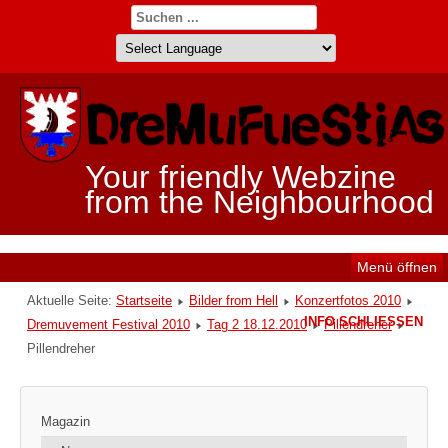
Your friendly Webzine
from the Neighbourhood
Menü öffnen
Aktuelle Seite:
Startseite
Bilder from Hell
Konzertfotos 2010
INFO SCHLIESSEN
Dremuvement Festival 2010
Tag 2 18.12.2010
Pillendreher
Pillendreher
Magazin