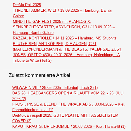
DreMu-Poll 2025
THRONEHAMMER, WILT / 19.09.2025 – Hamburg, Bambi
Galore
MIND THE GAP FEST 2025 mit PLANLOS X,
SENKRECHTSTARTER, ASYNCHRON, G31 / 13.09.2025 –
Hamburg, Bambi Galore
RAZZIA, KONTROLLE / 14.11.2025 – Hamburg, MS Stubnitz
BLUT+EISEN, ANTIKÖRPER, DIE AUGEN, C ³ I,
(MAHLER/FONDERMANN & THE BEASTS, YACØPSÆ, ZUSY
JONES, ÖSTRO 430) / 29.01.2026 – Hamburg, Hafenklang – A
Tribute to Witte (Teil 2)
Zuletzt kommentierte Artikel
WILWARIN VIII / 28.05.2005 - Ellerdorf, Tach 2 (1)
DAS 28. HEADBANGERS OPEN AIR LÄUFT VOM 22. - 25. JULI
2026 (2)
FROST, PISSE & ELEND, THE WRACK AB’S / 30.04.2026 – Kiel,
Fahrradkinokombinat (1)
DreMu-Jahrespoll 2025: GUTE PLATTE MIT HÄSSLICHSTEM
COVER (2)
KAPUT KRAUTS, BRIEFBOMBE / 20.03.2026 – Kiel, Hansa48 (1)