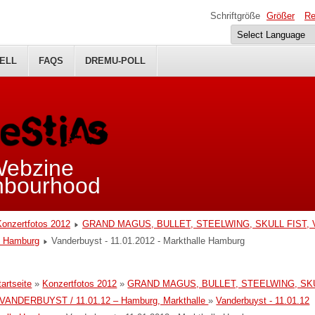
Schriftgröße
Größer
Re
ELL
FAQS
DREMU-POLL
 Webzine
ghbourhood
Konzertfotos 2012
GRAND MAGUS, BULLET, STEELWING, SKULL FIST, V
le Hamburg
Vanderbuyst - 11.01.2012 - Markthalle Hamburg
tartseite
»
Konzertfotos 2012
»
GRAND MAGUS, BULLET, STEELWING, SK
 VANDERBUYST / 11.01.12 – Hamburg, Markthalle
»
Vanderbuyst - 11.01.12