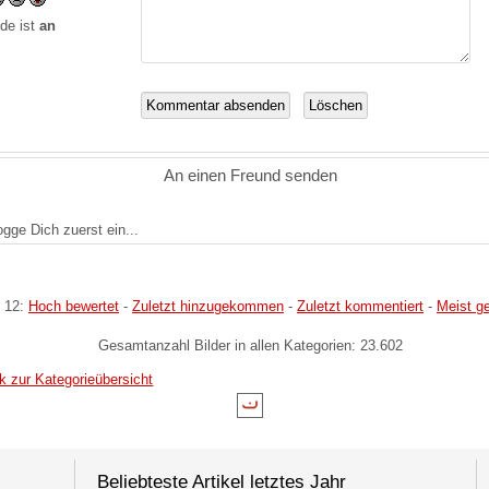
de ist
an
An einen Freund senden
logge Dich zuerst ein...
 12:
Hoch bewertet
-
Zuletzt hinzugekommen
-
Zuletzt kommentiert
-
Meist g
Gesamtanzahl Bilder in allen Kategorien: 23.602
k zur Kategorieübersicht
Beliebteste Artikel letztes Jahr