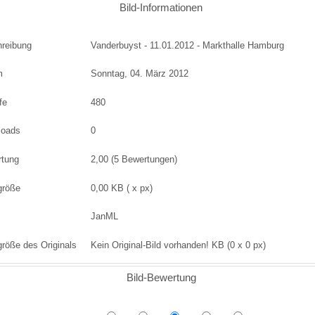
Bild-Informationen
reibung
Vanderbuyst - 11.01.2012 - Markthalle Hamburg
m
Sonntag, 04. März 2012
fe
480
loads
0
rtung
2,00 (5 Bewertungen)
größe
0,00 KB ( x px)
JanML
größe des Originals
Kein Original-Bild vorhanden! KB (0 x 0 px)
Bild-Bewertung