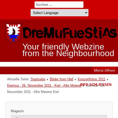
Your friendly Webzine
from the Neighbourhood
Menü öffnen
Aktuelle Seite:
Startseite
Bilder from Hell
Konzertfotos 2011
INFO SCHLIESSEN
Kiemsa - 26. November 2011 - Kiel - Alte Meierei
Kiemsa - 26.
November 2011 - Alte Meierei Kiel
Magazin