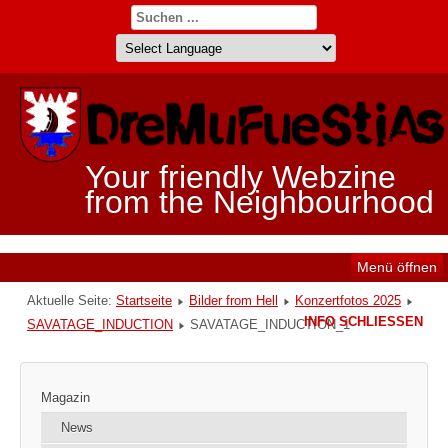
Your friendly Webzine
from the Neighbourhood
Menü öffnen
Aktuelle Seite:
Startseite
Bilder from Hell
Konzertfotos 2025
INFO SCHLIESSEN
SAVATAGE_INDUCTION
SAVATAGE_INDUCTION_1
Magazin
News