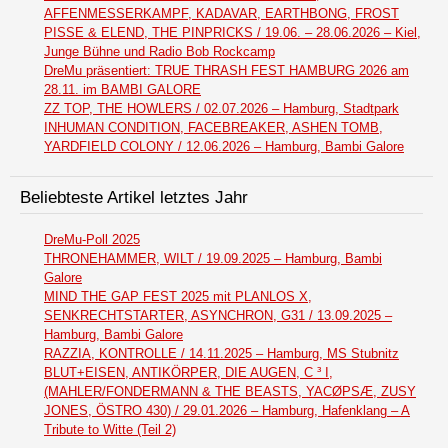
AFFENMESSERKAMPF, KADAVAR, EARTHBONG, FROST
PISSE & ELEND, THE PINPRICKS / 19.06. – 28.06.2026 – Kiel,
Junge Bühne und Radio Bob Rockcamp
DreMu präsentiert: TRUE THRASH FEST HAMBURG 2026 am
28.11. im BAMBI GALORE
ZZ TOP, THE HOWLERS / 02.07.2026 – Hamburg, Stadtpark
INHUMAN CONDITION, FACEBREAKER, ASHEN TOMB,
YARDFIELD COLONY / 12.06.2026 – Hamburg, Bambi Galore
Beliebteste Artikel letztes Jahr
DreMu-Poll 2025
THRONEHAMMER, WILT / 19.09.2025 – Hamburg, Bambi
Galore
MIND THE GAP FEST 2025 mit PLANLOS X,
SENKRECHTSTARTER, ASYNCHRON, G31 / 13.09.2025 –
Hamburg, Bambi Galore
RAZZIA, KONTROLLE / 14.11.2025 – Hamburg, MS Stubnitz
BLUT+EISEN, ANTIKÖRPER, DIE AUGEN, C ³ I,
(MAHLER/FONDERMANN & THE BEASTS, YACØPSÆ, ZUSY
JONES, ÖSTRO 430) / 29.01.2026 – Hamburg, Hafenklang – A
Tribute to Witte (Teil 2)