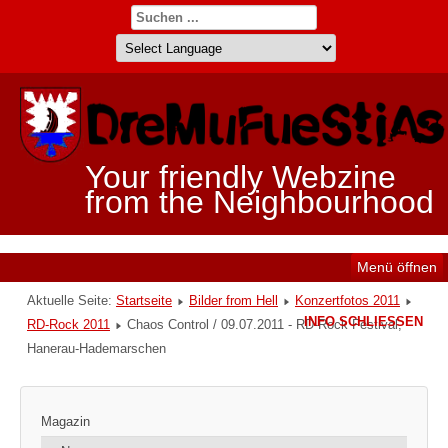
Your friendly Webzine
from the Neighbourhood
Menü öffnen
Aktuelle Seite:
Startseite
Bilder from Hell
Konzertfotos 2011
INFO SCHLIESSEN
RD-Rock 2011
Chaos Control / 09.07.2011 - RD-Rock Festival,
Hanerau-Hademarschen
Magazin