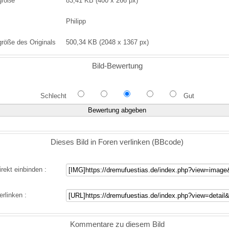
größe
83,41 KB (400 x 266 px)
Philipp
größe des Originals
500,34 KB (2048 x 1367 px)
Bild-Bewertung
Schlecht
Gut
Dieses Bild in Foren verlinken (BBcode)
irekt einbinden :
erlinken :
Kommentare zu diesem Bild