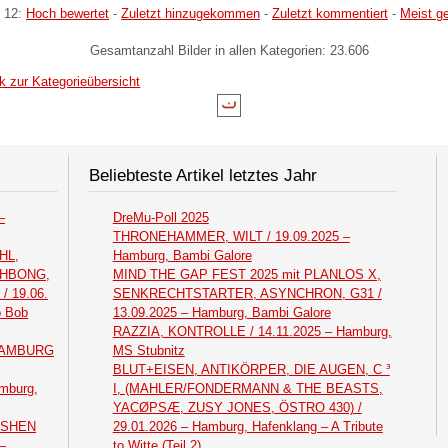
 12:
Hoch bewertet
-
Zuletzt hinzugekommen
-
Zuletzt kommentiert
-
Meist g
Gesamtanzahl Bilder in allen Kategorien: 23.606
k zur Kategorieübersicht
Beliebteste Artikel letztes Jahr
–
DreMu-Poll 2025
THRONEHAMMER, WILT / 19.09.2025 –
HL,
Hamburg, Bambi Galore
THBONG,
MIND THE GAP FEST 2025 mit PLANLOS X,
 19.06.
SENKRECHTSTARTER, ASYNCHRON, G31 /
o Bob
13.09.2025 – Hamburg, Bambi Galore
RAZZIA, KONTROLLE / 14.11.2025 – Hamburg,
 HAMBURG
MS Stubnitz
BLUT+EISEN, ANTIKÖRPER, DIE AUGEN, C ³
mburg,
I, (MAHLER/FONDERMANN & THE BEASTS,
YACØPSÆ, ZUSY JONES, ÖSTRO 430) /
ASHEN
29.01.2026 – Hamburg, Hafenklang – A Tribute
–
to Witte (Teil 2)