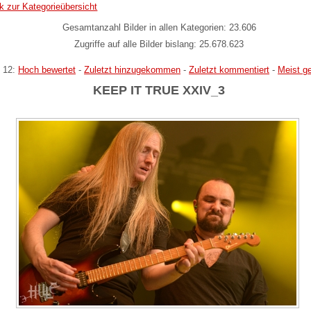
k zur Kategorieübersicht
Gesamtanzahl Bilder in allen Kategorien: 23.606
Zugriffe auf alle Bilder bislang: 25.678.623
 12:
Hoch bewertet
-
Zuletzt hinzugekommen
-
Zuletzt kommentiert
-
Meist g
KEEP IT TRUE XXIV_3