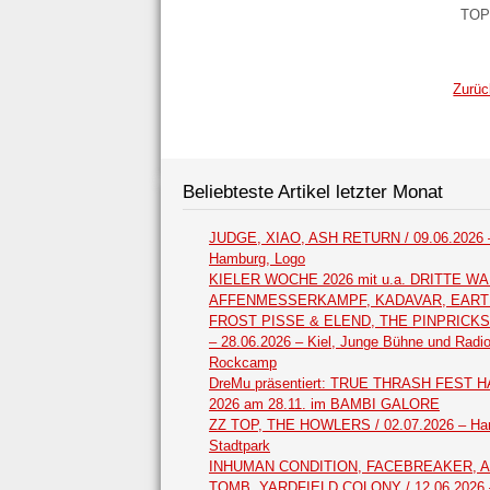
TOP
Zurüc
Beliebteste Artikel letzter Monat
JUDGE, XIAO, ASH RETURN / 09.06.2026 
Hamburg, Logo
KIELER WOCHE 2026 mit u.a. DRITTE WA
AFFENMESSERKAMPF, KADAVAR, EAR
FROST PISSE & ELEND, THE PINPRICKS /
– 28.06.2026 – Kiel, Junge Bühne und Radi
Rockcamp
DreMu präsentiert: TRUE THRASH FEST
2026 am 28.11. im BAMBI GALORE
ZZ TOP, THE HOWLERS / 02.07.2026 – Ha
Stadtpark
INHUMAN CONDITION, FACEBREAKER, 
TOMB, YARDFIELD COLONY / 12.06.2026 