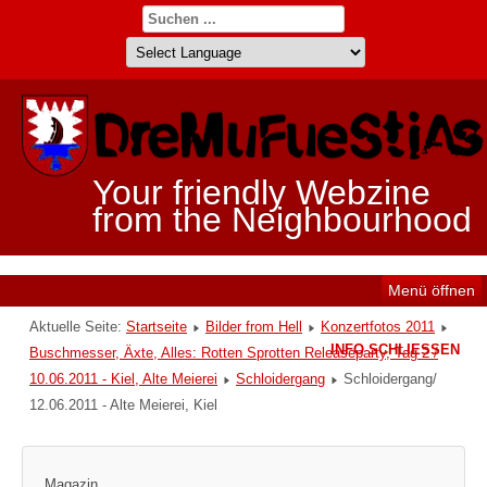
Your friendly Webzine
from the Neighbourhood
Menü öffnen
Aktuelle Seite:
Startseite
Bilder from Hell
Konzertfotos 2011
INFO SCHLIESSEN
Buschmesser, Äxte, Alles: Rotten Sprotten Releaseparty, Tag 2 /
10.06.2011 - Kiel, Alte Meierei
Schloidergang
Schloidergang/
12.06.2011 - Alte Meierei, Kiel
Magazin