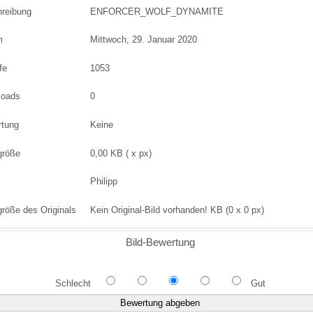
reibung
ENFORCER_WOLF_DYNAMITE
m
Mittwoch, 29. Januar 2020
fe
1053
loads
0
rtung
Keine
größe
0,00 KB ( x px)
Philipp
größe des Originals
Kein Original-Bild vorhanden! KB (0 x 0 px)
Bild-Bewertung
Schlecht
Gut