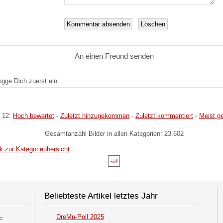
An einen Freund senden
logge Dich zuerst ein...
 12:
Hoch bewertet
-
Zuletzt hinzugekommen
-
Zuletzt kommentiert
-
Meist g
Gesamtanzahl Bilder in allen Kategorien: 23.602
k zur Kategorieübersicht
Beliebteste Artikel letztes Jahr
–
DreMu-Poll 2025