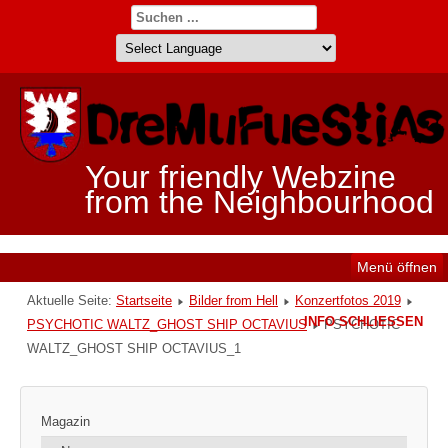
Your friendly Webzine
from the Neighbourhood
Menü öffnen
Aktuelle Seite:
Startseite
Bilder from Hell
Konzertfotos 2019
INFO SCHLIESSEN
PSYCHOTIC WALTZ_GHOST SHIP OCTAVIUS
PSYCHOTIC
WALTZ_GHOST SHIP OCTAVIUS_1
Magazin