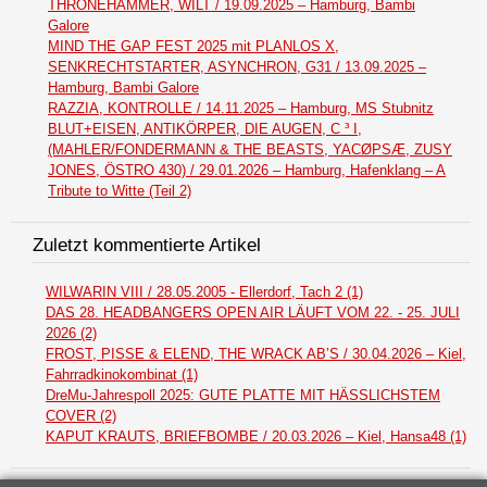
THRONEHAMMER, WILT / 19.09.2025 – Hamburg, Bambi
Galore
MIND THE GAP FEST 2025 mit PLANLOS X,
SENKRECHTSTARTER, ASYNCHRON, G31 / 13.09.2025 –
Hamburg, Bambi Galore
RAZZIA, KONTROLLE / 14.11.2025 – Hamburg, MS Stubnitz
BLUT+EISEN, ANTIKÖRPER, DIE AUGEN, C ³ I,
(MAHLER/FONDERMANN & THE BEASTS, YACØPSÆ, ZUSY
JONES, ÖSTRO 430) / 29.01.2026 – Hamburg, Hafenklang – A
Tribute to Witte (Teil 2)
Zuletzt kommentierte Artikel
WILWARIN VIII / 28.05.2005 - Ellerdorf, Tach 2 (1)
DAS 28. HEADBANGERS OPEN AIR LÄUFT VOM 22. - 25. JULI
2026 (2)
FROST, PISSE & ELEND, THE WRACK AB’S / 30.04.2026 – Kiel,
Fahrradkinokombinat (1)
DreMu-Jahrespoll 2025: GUTE PLATTE MIT HÄSSLICHSTEM
COVER (2)
KAPUT KRAUTS, BRIEFBOMBE / 20.03.2026 – Kiel, Hansa48 (1)