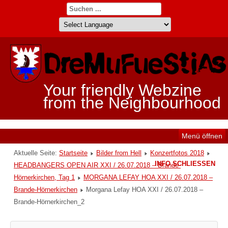
Your friendly Webzine
from the Neighbourhood
Menü öffnen
Aktuelle Seite:
Startseite
Bilder from Hell
Konzertfotos 2018
INFO SCHLIESSEN
HEADBANGERS OPEN AIR XXI / 26.07.2018 – Brande-
Hörnerkirchen, Tag 1
MORGANA LEFAY HOA XXI / 26.07.2018 –
Brande-Hörnerkirchen
Morgana Lefay HOA XXI / 26.07.2018 –
Brande-Hörnerkirchen_2