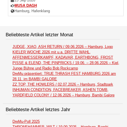
25 Sep 2026
MUSA DAGH
Hamburg, Hafenklang
Beliebteste Artikel letzter Monat
JUDGE, XIAO, ASH RETURN / 09.06.2026 – Hamburg, Logo
KIELER WOCHE 2026 mit u.a. DRITTE WAHL,
AFFENMESSERKAMPF, KADAVAR, EARTHBONG, FROST
PISSE & ELEND, THE PINPRICKS / 19.06. – 28.06.2026 – Kiel,
Junge Bühne und Radio Bob Rockcamp
DreMu präsentiert: TRUE THRASH FEST HAMBURG 2026 am
28.11. im BAMBI GALORE
ZZ TOP, THE HOWLERS / 02.07.2026 – Hamburg, Stadtpark
INHUMAN CONDITION, FACEBREAKER, ASHEN TOMB,
YARDFIELD COLONY / 12.06.2026 – Hamburg, Bambi Galore
Beliebteste Artikel letztes Jahr
DreMu-Poll 2025
THRONEHAMMER, WILT / 19.09.2025 – Hamburg, Bambi