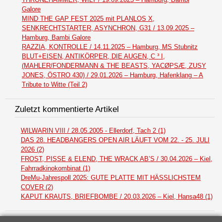
Galore
MIND THE GAP FEST 2025 mit PLANLOS X,
SENKRECHTSTARTER, ASYNCHRON, G31 / 13.09.2025 –
Hamburg, Bambi Galore
RAZZIA, KONTROLLE / 14.11.2025 – Hamburg, MS Stubnitz
BLUT+EISEN, ANTIKÖRPER, DIE AUGEN, C ³ I,
(MAHLER/FONDERMANN & THE BEASTS, YACØPSÆ, ZUSY
JONES, ÖSTRO 430) / 29.01.2026 – Hamburg, Hafenklang – A
Tribute to Witte (Teil 2)
Zuletzt kommentierte Artikel
WILWARIN VIII / 28.05.2005 - Ellerdorf, Tach 2 (1)
DAS 28. HEADBANGERS OPEN AIR LÄUFT VOM 22. - 25. JULI
2026 (2)
FROST, PISSE & ELEND, THE WRACK AB’S / 30.04.2026 – Kiel,
Fahrradkinokombinat (1)
DreMu-Jahrespoll 2025: GUTE PLATTE MIT HÄSSLICHSTEM
COVER (2)
KAPUT KRAUTS, BRIEFBOMBE / 20.03.2026 – Kiel, Hansa48 (1)