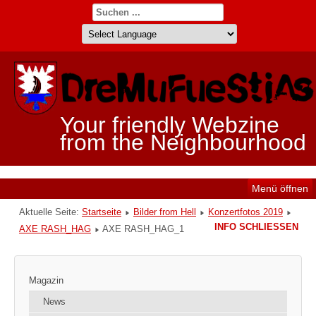
Your friendly Webzine
from the Neighbourhood
Menü öffnen
Aktuelle Seite:
Startseite
Bilder from Hell
Konzertfotos 2019
INFO SCHLIESSEN
AXE RASH_HAG
AXE RASH_HAG_1
Magazin
News