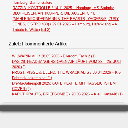
Hamburg, Bambi Galore
RAZZIA, KONTROLLE / 14.11.2025 – Hamburg, MS Stubnitz
BLUT+EISEN, ANTIKÖRPER, DIE AUGEN, C ³ I,
(MAHLER/FONDERMANN & THE BEASTS, YACØPSÆ, ZUSY
JONES, ÖSTRO 430) / 29.01.2026 – Hamburg, Hafenklang – A
Tribute to Witte (Teil 2)
Zuletzt kommentierte Artikel
WILWARIN VIII / 28.05.2005 - Ellerdorf, Tach 2 (1)
DAS 28. HEADBANGERS OPEN AIR LÄUFT VOM 22. - 25. JULI
2026 (2)
FROST, PISSE & ELEND, THE WRACK AB’S / 30.04.2026 – Kiel,
Fahrradkinokombinat (1)
DreMu-Jahrespoll 2025: GUTE PLATTE MIT HÄSSLICHSTEM
COVER (2)
KAPUT KRAUTS, BRIEFBOMBE / 20.03.2026 – Kiel, Hansa48 (1)