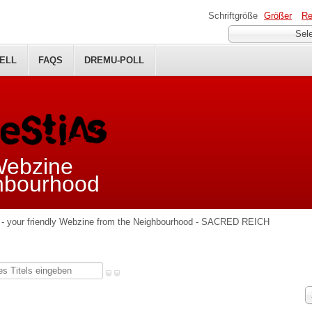
Schriftgröße
Größer
Re
Sel
ELL
FAQS
DREMU-POLL
 Webzine
ghbourhood
- your friendly Webzine from the Neighbourhood - SACRED REICH
A
#