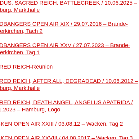
DUS, SACRED REICH, BATTLECREEK / 10.06.2025 –
ben
urg, Markthalle
BANGERS OPEN AIR XIX / 29.07.2016 – Brande-
erkirchen, Tach 2
DBANGERS OPEN AIR XXV / 27.07.2023 – Brande-
erkirchen, Tag 1
RED REICH-Reunion
RED REICH, AFTER ALL, DEGRADEAD / 10.06.2012 –
urg, Markthalle
RED REICH, DEATH ANGEL, ANGELUS APATRIDA /
1.2023 – Hamburg, Logo
EN OPEN AIR XXIII / 03.08.12 – Wacken, Tag 2
EN OPEN AIR XXVIII / 04.08.2017 – Wacken, Tag 3