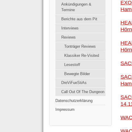
EXO
einge
Ankündigungen &
Hamb
Termine
Berichte aus dem Pit
HEAD
Interviews
Hörn
Reviews
HEA
Tonträger Reviews
Hörn
Klassiker Re-Visited
SAC
Lesestoff
Bewegte Bilder
SAC
DreViFueStiAs
Hamb
Call Out Of The Dungeon
SAC
Datenschutzerklärung
14.1
Impressum
WACK
WACK