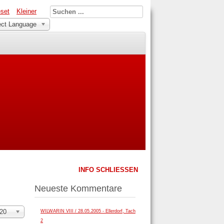
set
Kleiner
ect Language
INFO SCHLIESSEN
Neueste Kommentare
nzeige
20
WILWARIN VIII / 28.05.2005 - Ellerdorf, Tach
2