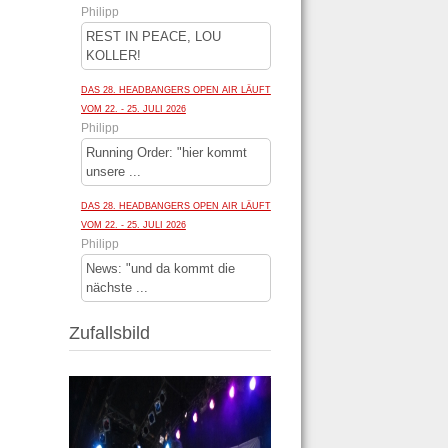
Philipp
REST IN PEACE, LOU
KOLLER!
DAS 28. HEADBANGERS OPEN AIR LÄUFT
VOM 22. - 25. JULI 2026
Philipp
Running Order: "hier kommt
unsere ...
DAS 28. HEADBANGERS OPEN AIR LÄUFT
VOM 22. - 25. JULI 2026
Philipp
News: "und da kommt die
nächste ...
Zufallsbild