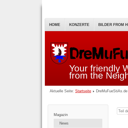
HOME
KONZERTE
BILDER FROM H
Your friendly
from the Nei
Aktuelle Seite:
Startseite
DreMuFueStiAs.de 
Teil
Magazin
des
News
Titels