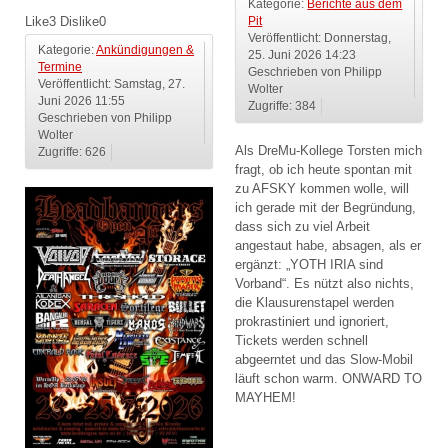
Kategorie:
Berichte aus dem
Like
3
Dislike
0
Pit
Veröffentlicht: Donnerstag,
Kategorie:
Ankündigungen &
25. Juni 2026 14:23
Termine
Geschrieben von Philipp
Veröffentlicht: Samstag, 27.
Wolter
Juni 2026 11:55
Zugriffe: 384
Geschrieben von Philipp
Wolter
Als DreMu-Kollege Torsten mich
Zugriffe: 626
fragt, ob ich heute spontan mit
zu AFSKY kommen wolle, will
ich gerade mit der Begründung,
dass sich zu viel Arbeit
angestaut habe, absagen, als er
ergänzt: „YOTH IRIA sind
Vorband“. Es nützt also nichts,
die Klausurenstapel werden
prokrastiniert und ignoriert,
Tickets werden schnell
abgeerntet und das Slow-Mobil
läuft schon warm. ONWARD TO
MAYHEM!