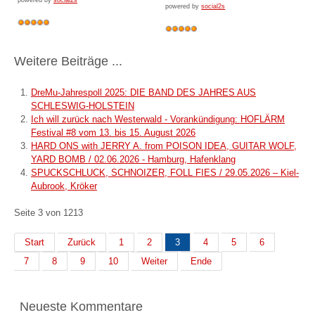
powered by
social2s
Weitere Beiträge ...
DreMu-Jahrespoll 2025: DIE BAND DES JAHRES AUS
SCHLESWIG-HOLSTEIN
Ich will zurück nach Westerwald - Vorankündigung: HOFLÄRM
Festival #8 vom 13. bis 15. August 2026
HARD ONS with JERRY A. from POISON IDEA, GUITAR WOLF,
YARD BOMB / 02.06.2026 - Hamburg, Hafenklang
SPUCKSCHLUCK, SCHNOIZER, FOLL FIES / 29.05.2026 – Kiel-
Aubrook, Kröker
Seite 3 von 1213
Start
Zurück
1
2
3
4
5
6
7
8
9
10
Weiter
Ende
Neueste Kommentare