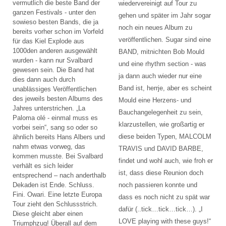
vermutlich die beste Band der
wiedervereinigt auf Tour zu
ganzen Festivals - unter den
gehen und später im Jahr sogar
sowieso besten Bands, die ja
noch ein neues Album zu
bereits vorher schon im Vorfeld
veröffentlichen. Sugar sind eine
für das Kiel Explode aus
1000den anderen ausgewählt
BAND, mitnichten Bob Mould
wurden - kann nur Svalbard
und eine rhythm section - was
gewesen sein. Die Band hat
ja dann auch wieder nur eine
dies dann auch durch
Band ist, herrje, aber es scheint
unablässiges Veröffentlichen
des jeweils besten Albums des
Mould eine Herzens- und
Jahres unterstrichen. „La
Bauchangelegenheit zu sein,
Paloma olé - einmal muss es
klarzustellen, wie großartig er
vorbei sein“, sang so oder so
diese beiden Typen, MALCOLM
ähnlich bereits Hans Albers und
nahm etwas vorweg, das
TRAVIS und DAVID BARBE,
kommen musste. Bei Svalbard
findet und wohl auch, wie froh er
verhält es sich leider
ist, dass diese Reunion doch
entsprechend – nach anderthalb
Dekaden ist Ende. Schluss.
noch passieren konnte und
Fini. Owari. Eine letzte Europa
dass es noch nicht zu spät war
Tour zieht den Schlussstrich.
dafür (..tick…tick…tick…). „I
Diese gleicht aber einen
LOVE playing with these guys!“
Triumphzug! Überall auf dem