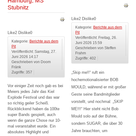
Hamburg, MS
Stubnitz
Like
2
Dislike
0
Kategorie:
Berichte aus dem
Like
2
Dislike
0
Pit
Veröffentlicht: Freitag, 26.
Kategorie:
Berichte aus dem
Juni 2026 15:59
Pit
Geschrieben von Steffen
Veröffentlicht: Samstag, 27.
Frahm
Juni 2026 14:17
Zugriffe: 402
Geschrieben von Doom
Fränk
„Skip me!!“ ruft ein
Zugriffe: 357
hochemotionalisierter BOB
Vor einiger Zeit noch gab es bei
MOULD, während er mit großer
Meiers jedes Jahr das Kiel
Geste seine Bandmitglieder
Explode Festival und das war
vorstellt, und nochmal: „SKIP
so richtig geiler Scheiß.
Rückblickend haben da 100te
ME!!!“ Hier steht nicht Bob
super Bands gespielt, auch
Mould solo auf der Bühne,
wenn die ganze Chose nur 10-
sondern SUGAR, die über 30
mal veranstaltet wurde. Ein
Jahre brauchten, um
absolutes Highlight und