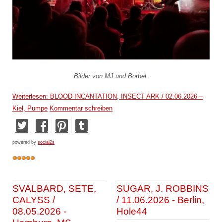
Bilder von MJ und Börbel.
Weiterlesen: BLOOD INCANTATION, INSECT ARK / 02.06.2026 –
Kiel, Pumpe
Kommentar schreiben
powered by
social2s
SVALBARD, SETE,
SUGAR, J. ROBBINS
CALYSS /
/ 11.06.2026 - Berlin,
08.05.2026 -
Hole44