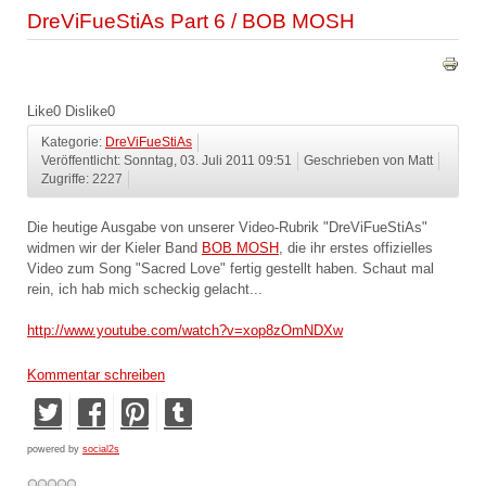
DreViFueStiAs Part 6 / BOB MOSH
Like
0
Dislike
0
Kategorie:
DreViFueStiAs
Veröffentlicht: Sonntag, 03. Juli 2011 09:51
Geschrieben von Matt
Zugriffe: 2227
Die heutige Ausgabe von unserer Video-Rubrik "DreViFueStiAs"
widmen wir der Kieler Band
BOB MOSH
, die ihr erstes offizielles
Video zum Song "Sacred Love" fertig gestellt haben. Schaut mal
rein, ich hab mich scheckig gelacht...
http://www.youtube.com/watch?v=xop8zOmNDXw
Kommentar schreiben
powered by
social2s