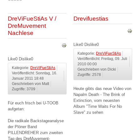
DreViFueStiAs V /
Drevifuestias
DreMuvement
Nachlese
Like
0
Dislike
0
Kategorie:
DreViFueStiAs
Like
0
Dislike
0
Veröffentlicht: Freitag, 09. Juli
2010 00:00
Kategorie:
DreViFueStiAs
Geschrieben von Dicki
Veröffentlicht: Sonntag, 16.
Zugriffe: 2578
Januar 2011 18:48
Geschrieben von Matt
Heute gibts das neue Video von
Zugriffe: 3709
Napalm Death - The Brink of
Extinction, vom neuesten
Für euch frisch bei U-TOOB
Album "Time Waits For No
aufgetan:
Slave" zu sehen
Die radikale Backstageanalyse
der Plöner Band
PILLENDREHER zum zweiten
Tag des DreMuvement-