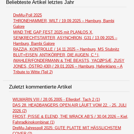
Beliebteste Artikel letztes Jahr
DreMu-Poll 2025
THRONEHAMMER, WILT / 19.09.2025 – Hamburg, Bambi
Galore
MIND THE GAP FEST 2025 mit PLANLOS X,
SENKRECHTSTARTER, ASYNCHRON, G31 / 13.09.2025 –
Hamburg, Bambi Galore
RAZZIA, KONTROLLE / 14.11.2025 – Hamburg, MS Stubnitz
BLUT+EISEN, ANTIKÖRPER, DIE AUGEN, C ³ I,
(MAHLER/FONDERMANN & THE BEASTS, YACØPSÆ, ZUSY
JONES, ÖSTRO 430) / 29.01.2026 – Hamburg, Hafenklang – A
Tribute to Witte (Teil 2)
Zuletzt kommentierte Artikel
WILWARIN VIII / 28.05.2005 - Ellerdorf, Tach 2 (1)
DAS 28. HEADBANGERS OPEN AIR LÄUFT VOM 22. - 25. JULI
2026 (2)
FROST, PISSE & ELEND, THE WRACK AB’S / 30.04.2026 – Kiel,
Fahrradkinokombinat (1)
DreMu-Jahrespoll 2025: GUTE PLATTE MIT HÄSSLICHSTEM
COVER (2)