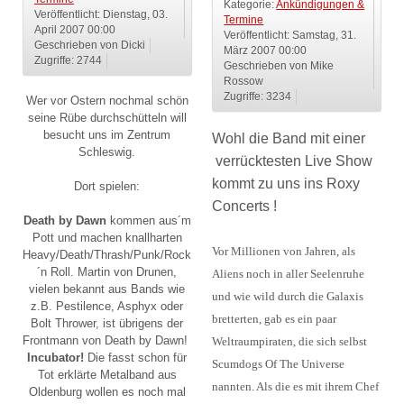
Kategorie:
Ankündigungen &
Veröffentlicht: Dienstag, 03.
Termine
April 2007 00:00
Veröffentlicht: Samstag, 31.
Geschrieben von Dicki
März 2007 00:00
Zugriffe: 2744
Geschrieben von Mike
Rossow
Zugriffe: 3234
Wer vor Ostern nochmal schön
seine Rübe durchschütteln will
besucht uns im Zentrum
Wohl die Band mit einer
Schleswig.
verrücktesten Live Show
kommt zu uns ins Roxy
Dort spielen:
Concerts !
Death by Dawn
kommen aus´m
Pott und machen knallharten
Vor Millionen von Jahren, als
Heavy/Death/Thrash/Punk/Rock
´n Roll. Martin von Drunen,
Aliens noch in aller Seelenruhe
vielen bekannt aus Bands wie
und wie wild durch die Galaxis
z.B. Pestilence, Asphyx oder
bretterten, gab es ein paar
Bolt Thrower, ist übrigens der
Frontmann von Death by Dawn!
Weltraumpiraten, die sich selbst
Incubator!
Die fasst schon für
Scumdogs Of The Universe
Tot erklärte Metalband aus
nannten. Als die es mit ihrem Chef
Oldenburg wollen es noch mal