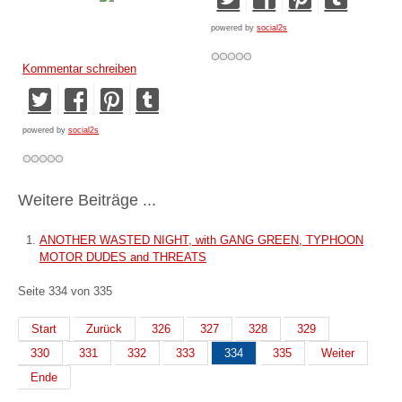
powered by
social2s
Kommentar schreiben
powered by
social2s
Weitere Beiträge ...
ANOTHER WASTED NIGHT, with GANG GREEN, TYPHOON
MOTOR DUDES and THREATS
Seite 334 von 335
Start
Zurück
326
327
328
329
330
331
332
333
334
335
Weiter
Ende