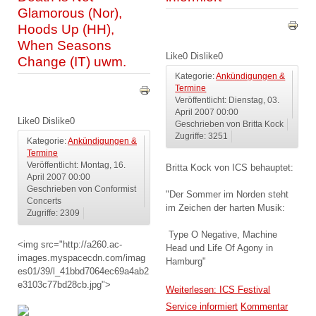
Glamorous (Nor),
Hoods Up (HH),
When Seasons
Like
0
Dislike
0
Change (IT) uwm.
Kategorie:
Ankündigungen &
Termine
Veröffentlicht: Dienstag, 03.
April 2007 00:00
Like
0
Dislike
0
Geschrieben von Britta Kock
Zugriffe: 3251
Kategorie:
Ankündigungen &
Termine
Veröffentlicht: Montag, 16.
Britta Kock von ICS behauptet:
April 2007 00:00
Geschrieben von Conformist
"Der Sommer im Norden steht
Concerts
im Zeichen der harten Musik:
Zugriffe: 2309
Type O Negative, Machine
<img src="http://a260.ac-
Head und Life Of Agony in
images.myspacecdn.com/imag
Hamburg"
es01/39/l_41bbd7064ec69a4ab2
e3103c77bd28cb.jpg">
Weiterlesen: ICS Festival
Service informiert
Kommentar