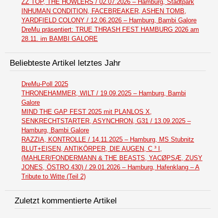
ZZ TOP, THE HOWLERS / 02.07.2026 – Hamburg, Stadtpark
INHUMAN CONDITION, FACEBREAKER, ASHEN TOMB,
YARDFIELD COLONY / 12.06.2026 – Hamburg, Bambi Galore
DreMu präsentiert: TRUE THRASH FEST HAMBURG 2026 am
28.11. im BAMBI GALORE
Beliebteste Artikel letztes Jahr
DreMu-Poll 2025
THRONEHAMMER, WILT / 19.09.2025 – Hamburg, Bambi
Galore
MIND THE GAP FEST 2025 mit PLANLOS X,
SENKRECHTSTARTER, ASYNCHRON, G31 / 13.09.2025 –
Hamburg, Bambi Galore
RAZZIA, KONTROLLE / 14.11.2025 – Hamburg, MS Stubnitz
BLUT+EISEN, ANTIKÖRPER, DIE AUGEN, C ³ I,
(MAHLER/FONDERMANN & THE BEASTS, YACØPSÆ, ZUSY
JONES, ÖSTRO 430) / 29.01.2026 – Hamburg, Hafenklang – A
Tribute to Witte (Teil 2)
Zuletzt kommentierte Artikel