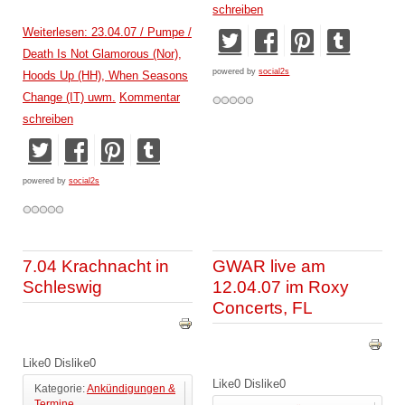
schreiben
Weiterlesen: 23.04.07 / Pumpe /
Death Is Not Glamorous (Nor),
powered by
social2s
Hoods Up (HH), When Seasons
Change (IT) uwm.
Kommentar
schreiben
powered by
social2s
7.04 Krachnacht in
GWAR live am
Schleswig
12.04.07 im Roxy
Concerts, FL
Like
0
Dislike
0
Like
0
Dislike
0
Kategorie:
Ankündigungen &
Termine