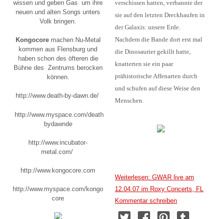
verschissen hatten, verbannte der
wissen und geben Gas um ihre
neuen und alten Songs unters
sie auf den letzten Dreckhaufen in
Volk bringen.
der Galaxis: unsere Erde.
Nachdem die Bande dort erst mal
Kongocore
machen Nu-Metal
kommen aus Flensburg und
die Dinosaurier gekillt hatte,
haben schon des öfteren die
knatterten sie ein paar
Bühne des Zentrums berocken
prähistorische Affenarten durch
können.
und schufen auf diese Weise den
http://www.death-by-dawn.de/
Menschen.
http://www.myspace.com/death
bydawnde
http://www.incubator-
metal.com/
http://www.kongocore.com
Weiterlesen: GWAR live am
12.04.07 im Roxy Concerts, FL
http://www.myspace.com/kongo
core
Kommentar schreiben