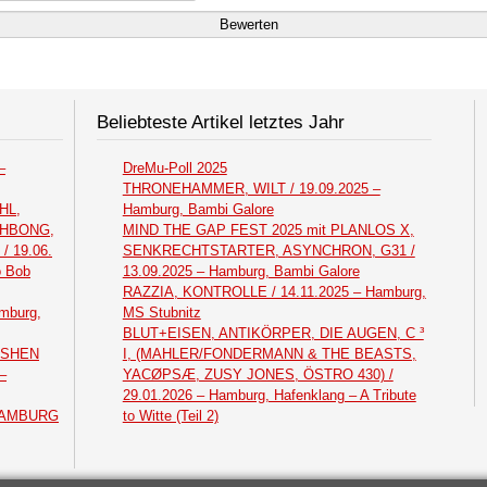
Beliebteste Artikel letztes Jahr
–
DreMu-Poll 2025
THRONEHAMMER, WILT / 19.09.2025 –
HL,
Hamburg, Bambi Galore
THBONG,
MIND THE GAP FEST 2025 mit PLANLOS X,
 19.06.
SENKRECHTSTARTER, ASYNCHRON, G31 /
o Bob
13.09.2025 – Hamburg, Bambi Galore
RAZZIA, KONTROLLE / 14.11.2025 – Hamburg,
mburg,
MS Stubnitz
BLUT+EISEN, ANTIKÖRPER, DIE AUGEN, C ³
ASHEN
I, (MAHLER/FONDERMANN & THE BEASTS,
–
YACØPSÆ, ZUSY JONES, ÖSTRO 430) /
29.01.2026 – Hamburg, Hafenklang – A Tribute
 HAMBURG
to Witte (Teil 2)