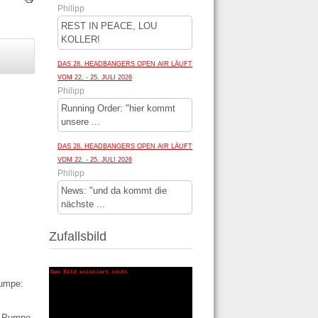
Philipp
REST IN PEACE, LOU
KOLLER!
DAS 28. HEADBANGERS OPEN AIR LÄUFT
VOM 22. - 25. JULI 2026
Philipp
Running Order: "hier kommt
unsere ...
DAS 28. HEADBANGERS OPEN AIR LÄUFT
VOM 22. - 25. JULI 2026
Philipp
News: "und da kommt die
nächste ...
Zufallsbild
umpe:
e Pumpe,