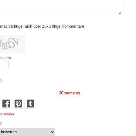
enachrichtige mich über zukünftige Kommentare
isieren
n
JComments
 by
social2s