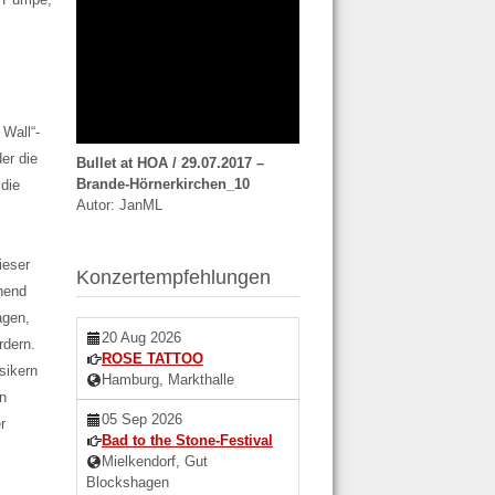
Wall“-
er die
Bullet at HOA / 29.07.2017 –
Brande-Hörnerkirchen_10
 die
Autor: JanML
ieser
Konzertempfehlungen
hend
agen,
20 Aug 2026
rdern.
ROSE TATTOO
sikern
Hamburg, Markthalle
en
05 Sep 2026
r
Bad to the Stone-Festival
Mielkendorf, Gut
Blockshagen