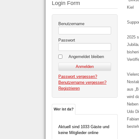
Login Form
Kiel
Suppor
Benutzername
2025 s
Passwort
Jubilä
bisher
Angemeldet bleiben
Veröff
Vieler
Passwort vergessen?
Nostal
Benutzername vergessen?
Registrieren
aus „B
wird d
Neben 
Wer ist da?
Udo Di
Fabian
besteh
Aktuell sind 1033 Gäste und
keine Mitglieder online