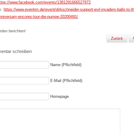
ttps://www.facebook.com/events/1381291666527972
s:
https://www.eventim.de/event/dirkschneider-support-evil-invaders-balls-to-th
nniversary-encores-tour-die-pumpe-20200491/
rden berichten!
Zurück
ntar schreiben
Name (Pflichtfeld)
E-Mail (Pflichtfeld)
Homepage