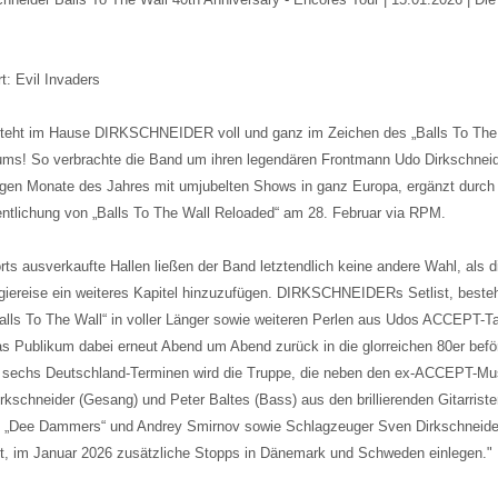
t: Evil Invaders
teht im Hause DIRKSCHNEIDER voll und ganz im Zeichen des „Balls To The 
ums! So verbrachte die Band um ihren legendären Frontmann Udo Dirkschneid
igen Monate des Jahres mit umjubelten Shows in ganz Europa, ergänzt durch
entlichung von „Balls To The Wall Reloaded“ am 28. Februar via RPM.
orts ausverkaufte Hallen ließen der Band letztendlich keine andere Wahl, als d
giereise ein weiteres Kapitel hinzuzufügen. DIRKSCHNEIDERs Setlist, beste
alls To The Wall“ in voller Länger sowie weiteren Perlen aus Udos ACCEPT-T
as Publikum dabei erneut Abend um Abend zurück in die glorreichen 80er befö
sechs Deutschland-Terminen wird die Truppe, die neben den ex-ACCEPT-Mu
rkschneider (Gesang) und Peter Baltes (Bass) aus den brillierenden Gitarrist
 „Dee Dammers“ und Andrey Smirnov sowie Schlagzeuger Sven Dirkschneide
t, im Januar 2026 zusätzliche Stopps in Dänemark und Schweden einlegen."