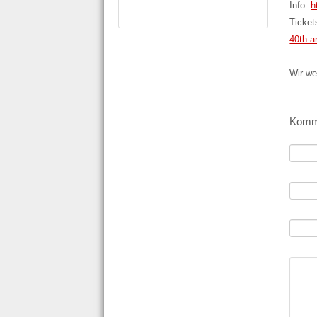
Info:
h
Ticket
40th-a
Wir we
Komme