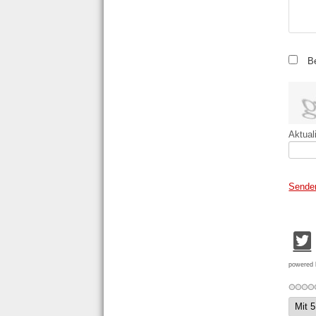
B
Aktual
Sende
powered