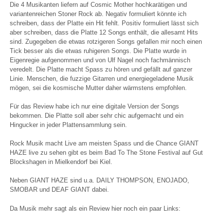
Die 4 Musikanten liefern auf Cosmic Mother hochkarätigen und
variantenreichen Stoner Rock ab. Negativ formuliert könnte ich
schreiben, dass der Platte ein Hit fehlt. Positiv formuliert lässt sich
aber schreiben, dass die Platte 12 Songs enthält, die allesamt Hits
sind. Zugegeben die etwas rotzigeren Songs gefallen mir noch einen
Tick besser als die etwas ruhigeren Songs. Die Platte wurde in
Eigenregie aufgenommen und von Ulf Nagel noch fachmännisch
veredelt. Die Platte macht Spass zu hören und gefällt auf ganzer
Linie. Menschen, die fuzzige Gitarren und energiegeladene Musik
mögen, sei die kosmische Mutter daher wärmstens empfohlen.
Für das Review habe ich nur eine digitale Version der Songs
bekommen. Die Platte soll aber sehr chic aufgemacht und ein
Hingucker in jeder Plattensammlung sein.
Rock Musik macht Live am meisten Spass und die Chance GIANT
HAZE live zu sehen gibt es beim Bad To The Stone Festival auf Gut
Blockshagen in Mielkendorf bei Kiel.
Neben GIANT HAZE sind u.a. DAILY THOMPSON, ENOJADO,
SMOBAR und DEAF GIANT dabei.
Da Musik mehr sagt als ein Review hier noch ein paar Links: