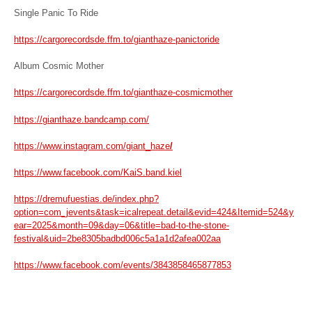
Single Panic To Ride
https://cargorecordsde.ffm.to/gianthaze-panictoride
Album Cosmic Mother
https://cargorecordsde.ffm.to/gianthaze-cosmicmother
https://gianthaze.bandcamp.com/
https://www.instagram.com/giant_haze
/
https://www.facebook.com/KaiS.band.kiel
https://dremufuestias.de/index.php?
option=com_jevents&task=icalrepeat.detail&evid=424&Itemid=524&y
ear=2025&month=09&day=06&title=bad-to-the-stone-
festival&uid=2be8305badbd006c5a1a1d2afea002aa
https://www.facebook.com/events/3843858465877853