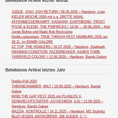
Beliebteste Artikel letzter Monat
JUDGE, XIAO, ASH RETURN / 09.06.2026 – Hamburg, Logo
KIELER WOCHE 2026 mit u.a. DRITTE WAHL,
AFFENMESSERKAMPF, KADAVAR, EARTHBONG, FROST
PISSE & ELEND, THE PINPRICKS / 19.06. – 28.06.2026 – Kiel,
Junge Bühne und Radio Bob Rockcamp
DreMu präsentiert: TRUE THRASH FEST HAMBURG 2026 am
28.11. im BAMBI GALORE
ZZ TOP, THE HOWLERS / 02.07.2026 – Hamburg, Stadtpark
INHUMAN CONDITION, FACEBREAKER, ASHEN TOMB,
YARDFIELD COLONY / 12.06.2026 – Hamburg, Bambi Galore
Beliebteste Artikel letztes Jahr
DreMu-Poll 2025
THRONEHAMMER, WILT / 19.09.2025 – Hamburg, Bambi
Galore
MIND THE GAP FEST 2025 mit PLANLOS X,
SENKRECHTSTARTER, ASYNCHRON, G31 / 13.09.2025 –
Hamburg, Bambi Galore
RAZZIA, KONTROLLE / 14.11.2025 – Hamburg, MS Stubnitz
BLUT+EISEN, ANTIKÖRPER, DIE AUGEN, C ³ I,