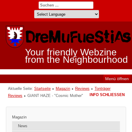
Your friendly Webzine
from the Neighbourhood
Menü öffnen
Aktuelle Seite:
Startseite
Magazin
Reviews
Tonträger
INFO SCHLIESSEN
Reviews
GIANT HAZE - "Cosmic Mother"
Magazin
News