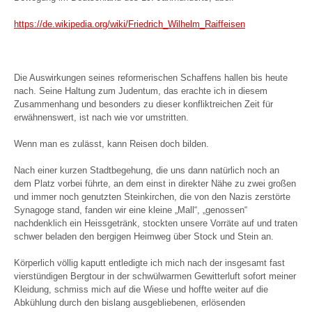
https://de.wikipedia.org/wiki/Friedrich_Wilhelm_Raiffeisen
Die Auswirkungen seines reformerischen Schaffens hallen bis heute
nach. Seine Haltung zum Judentum, das erachte ich in diesem
Zusammenhang und besonders zu dieser konfliktreichen Zeit für
erwähnenswert, ist nach wie vor umstritten.
Wenn man es zulässt, kann Reisen doch bilden.
Nach einer kurzen Stadtbegehung, die uns dann natürlich noch an
dem Platz vorbei führte, an dem einst in direkter Nähe zu zwei großen
und immer noch genutzten Steinkirchen, die von den Nazis zerstörte
Synagoge stand, fanden wir eine kleine „Mall“, „genossen“
nachdenklich ein Heissgetränk, stockten unsere Vorräte auf und traten
schwer beladen den bergigen Heimweg über Stock und Stein an.
Körperlich völlig kaputt entledigte ich mich nach der insgesamt fast
vierstündigen Bergtour in der schwülwarmen Gewitterluft sofort meiner
Kleidung, schmiss mich auf die Wiese und hoffte weiter auf die
Abkühlung durch den bislang ausgebliebenen, erlösenden