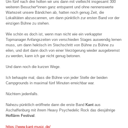
Um fünf nach drei holten wir uns dann mit vielleicht insgesamt 300
weiteren Besucher*innen ganz entspannt und ohne nennenswerte
Wartezeit unsere Bändchen ab, hatten noch genug Zeit, die
Lokalitäten abzuscannen, um dann pünktlich zur ersten Band vor der
einzigen Bühne zu stehen.
Wie schön es doch ist, wenn man nicht wie ein verkappter
Topmanager Anfangszeiten von verschieden Stages auswendig lernen
muss, um dann hektisch im Stechschritt von Bühne zu Bühne zu
eilen, und dort dann doch von einer Verzögerung wieder ausgebremst
zu werden, kann ich gar nicht genug betonen.
Und dann noch die kurzen Wege.
Ich behaupte mal, dass die Bühne von jeder Stelle der beiden
Campgrounds in maximal fünf Minuten erreichbar war.
Nüchtern jedenfalls.
Nahezu pünktlich eröffnete dann die erste Band
Kant
aus
Aschaffenburg mit ihrem Heavy Psychedelic Rock das diesjährige
Hoflärm Festival
.
https://www.kant-music.de/