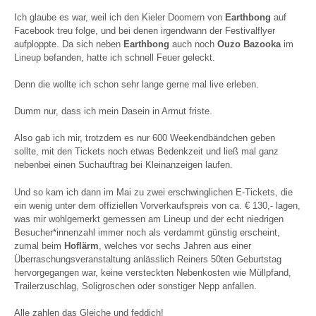
Ich glaube es war, weil ich den Kieler Doomern von
Earthbong
auf
Facebook treu folge, und bei denen irgendwann der Festivalflyer
aufploppte. Da sich neben
Earthbong
auch noch
Ouzo Bazooka
im
Lineup befanden, hatte ich schnell Feuer geleckt.
Denn die wollte ich schon sehr lange gerne mal live erleben.
Dumm nur, dass ich mein Dasein in Armut friste.
Also gab ich mir, trotzdem es nur 600 Weekendbändchen geben
sollte, mit den Tickets noch etwas Bedenkzeit und ließ mal ganz
nebenbei einen Suchauftrag bei Kleinanzeigen laufen.
Und so kam ich dann im Mai zu zwei erschwinglichen E-Tickets, die
ein wenig unter dem offiziellen Vorverkaufspreis von ca. € 130,- lagen,
was mir wohlgemerkt gemessen am Lineup und der echt niedrigen
Besucher*innenzahl immer noch als verdammt günstig erscheint,
zumal beim
Hoflärm
, welches vor sechs Jahren aus einer
Überraschungsveranstaltung anlässlich Reiners 50ten Geburtstag
hervorgegangen war, keine versteckten Nebenkosten wie Müllpfand,
Trailerzuschlag, Soligroschen oder sonstiger Nepp anfallen.
Alle zahlen das Gleiche und feddich!