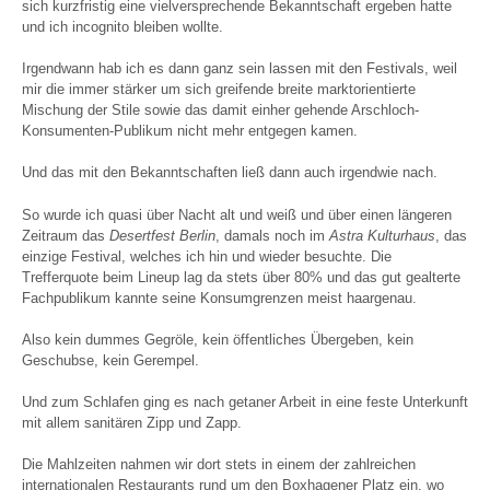
sich kurzfristig eine vielversprechende Bekanntschaft ergeben hatte
und ich incognito bleiben wollte.
Irgendwann hab ich es dann ganz sein lassen mit den Festivals, weil
mir die immer stärker um sich greifende breite marktorientierte
Mischung der Stile sowie das damit einher gehende Arschloch-
Konsumenten-Publikum nicht mehr entgegen kamen.
Und das mit den Bekanntschaften ließ dann auch irgendwie nach.
So wurde ich quasi über Nacht alt und weiß und über einen längeren
Zeitraum das
Desertfest Berlin
, damals noch im
Astra Kulturhaus
, das
einzige Festival, welches ich hin und wieder besuchte. Die
Trefferquote beim Lineup lag da stets über 80% und das gut gealterte
Fachpublikum kannte seine Konsumgrenzen meist haargenau.
Also kein dummes Gegröle, kein öffentliches Übergeben, kein
Geschubse, kein Gerempel.
Und zum Schlafen ging es nach getaner Arbeit in eine feste Unterkunft
mit allem sanitären Zipp und Zapp.
Die Mahlzeiten nahmen wir dort stets in einem der zahlreichen
internationalen Restaurants rund um den Boxhagener Platz ein, wo