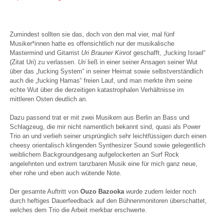
Zumindest sollten sie das, doch von den mal vier, mal fünf
Musiker*innen hatte es offensichtlich nur der musikalische
Mastermind und Gitarrist
Uri Brauner Kinrot
geschafft, „fucking Israel“
(Zitat Uri) zu verlassen.
Uri
ließ in einer seiner Ansagen seiner Wut
über das „fucking System“ in seiner Heimat sowie selbstverständlich
auch die „fucking Hamas“ freien Lauf, und man merkte ihm seine
echte Wut über die derzeitigen katastrophalen Verhältnisse im
mittleren Osten deutlich an.
Dazu passend trat er mit zwei Musikern aus Berlin an Bass und
Schlagzeug, die mir nicht namentlich bekannt sind, quasi als Power
Trio an und verlieh seiner ursprünglich sehr leichtfüssigen durch einen
cheesy orientalisch klingenden Synthesizer Sound sowie gelegentlich
weiblichem Backgroundgesang aufgelockerten an Surf Rock
angelehnten und extrem tanzbaren Musik eine für mich ganz neue,
eher rohe und eben auch wütende Note.
Der gesamte Auftritt von
Ouzo Bazooka
wurde zudem leider noch
durch heftiges Dauerfeedback auf den Bühnenmonitoren überschattet,
welches dem Trio die Arbeit merkbar erschwerte.