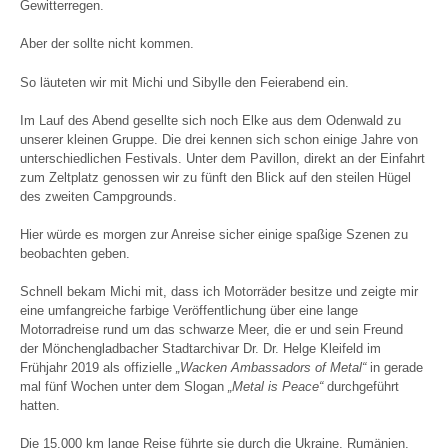
Gewitterregen.
Aber der sollte nicht kommen.
So läuteten wir mit Michi und Sibylle den Feierabend ein.
Im Lauf des Abend gesellte sich noch Elke aus dem Odenwald zu
unserer kleinen Gruppe. Die drei kennen sich schon einige Jahre von
unterschiedlichen Festivals. Unter dem Pavillon, direkt an der Einfahrt
zum Zeltplatz genossen wir zu fünft den Blick auf den steilen Hügel
des zweiten Campgrounds.
Hier würde es morgen zur Anreise sicher einige spaßige Szenen zu
beobachten geben.
Schnell bekam Michi mit, dass ich Motorräder besitze und zeigte mir
eine umfangreiche farbige Veröffentlichung über eine lange
Motorradreise rund um das schwarze Meer, die er und sein Freund
der Mönchengladbacher Stadtarchivar Dr. Dr. Helge Kleifeld im
Frühjahr 2019 als offizielle
„Wacken Ambassadors of Metal“
in gerade
mal fünf Wochen unter dem Slogan
„Metal is Peace“
durchgeführt
hatten.
Die 15.000 km lange Reise führte sie durch die Ukraine, Rumänien,