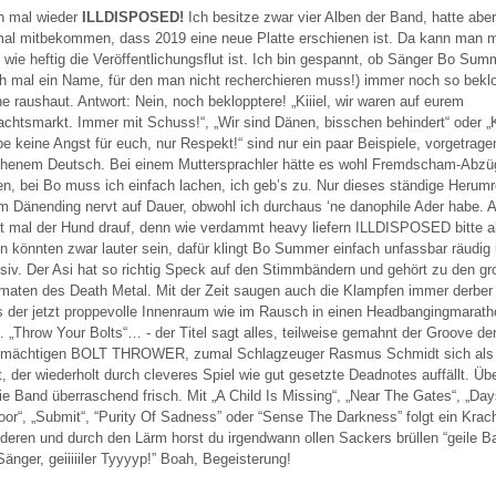
h mal wieder
ILLDISPOSED!
Ich besitze zwar vier Alben der Band, hatte aber
mal mitbekommen, dass 2019 eine neue Platte erschienen ist. Da kann man 
 wie heftig die Veröffentlichungsflut ist. Ich bin gespannt, ob Sänger Bo Sum
ch mal ein Name, für den man nicht recherchieren muss!) immer noch so bekl
e raushaut. Antwort: Nein, noch beklopptere! „Kiiiel, wir waren auf eurem
chtsmarkt. Immer mit Schuss!“, „Wir sind Dänen, bisschen behindert“ oder „Ki
be keine Angst für euch, nur Respekt!“ sind nur ein paar Beispiele, vorgetrage
henem Deutsch. Bei einem Muttersprachler hätte es wohl Fremdscham-Abzü
n, bei Bo muss ich einfach lachen, ich geb’s zu. Nur dieses ständige Herumr
m Dänending nervt auf Dauer, obwohl ich durchaus ‘ne danophile Ader habe. 
t mal der Hund drauf, denn wie verdammt heavy liefern ILLDISPOSED bitte a
en könnten zwar lauter sein, dafür klingt Bo Summer einfach unfassbar räudig
siv. Der Asi hat so richtig Speck auf den Stimmbändern und gehört zu den g
maten des Death Metal. Mit der Zeit saugen auch die Klampfen immer derber
 der jetzt proppevolle Innenraum wie im Rausch in einen Headbangingmarat
lt. „Throw Your Bolts“… - der Titel sagt alles, teilweise gemahnt der Groove d
e mächtigen BOLT THROWER, zumal Schlagzeuger Rasmus Schmidt sich als
t, der wiederholt durch cleveres Spiel wie gut gesetzte Deadnotes auffällt. Üb
die Band überraschend frisch. Mit „A Child Is Missing“, „Near The Gates“, „Da
oor“, „Submit“, “Purity Of Sadness” oder “Sense The Darkness” folgt ein Krac
deren und durch den Lärm horst du irgendwann ollen Sackers brüllen “geile B
 Sänger, geiiiiiler Tyyyyp!” Boah, Begeisterung!