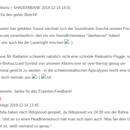
Moritz / SHADOWBANE
2019-12-14 14:01
für den geilen Bericht!
seren hier gelobten Sound zeichnet sich der Soundmann Sascha unserer Fre
core verantwortlich, den sie uns freundlicherweise "überlassen" haben!
d uns auch bei der Lasernight mischen
ser Mr Radiation schwenkt natürlich nicht eine schnöde Radioaktiv-Flagge, n
r-Biohazzzard-Symbol von unserem Albumcover ist over-the-top genug um
etal gerecht zu werden - in der schwermetallischen Apocalypse reicht eine t
r doch niemals aus
eiseite, danke für das Experten-Feedback!
n
hilipp
2019-12-14 13:45
hilia haben nach Illdisposed gespielt, da Illdisposed vor 24:00 von der Bühne
n. Und an so einen Headlinerwunsch hält man sich dann auch. Was bei dem
rt ist, weiß niemand so genau."