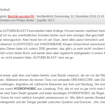
Dislike
0
gorie:
Berichte aus dem Pit
Veröffentlicht: Donnerstag, 12. Dezember 2019 21:43
hrieben von Philipp Wolter
Zugriffe: 2617
ie AUTUMN-BLAST-Festivalreihe hatte Kollege Vincent bereits mehrfach beric
d ich es aus unerfindlichen Gründen bisher noch kein einziges Mal geschafft
al reinzugucken. Aber heute bin ich am Start, denn alles passt terminlich und 
andnamen ILLDISPOSED und SHADOWBANE klingen hinreichend verlockend.
pten Dänen habe ich zuletzt 2005 gesehen, das gibt’s ja wohl nicht! Insofern 
feld schon derbe Bock und werde dann aber regelrecht plattgewalzt in einem
h es nicht erwartet hätte. AUTUMN BLAST, here we go:
nd etwas spät dran und haben bereits zwei Bands verpasst, als wir vor der Rä
udeln. Während drinnen die letzten Töne von entweder DREAMSCORE oder D
erklingen, begrüßen wir zahlreiche Bekannte aus Kiel und Hamburg. Die ers
r uns somit
HYDROPHOBIC
aus Lüneburg. Puh, dat ist mal so gar nicht mein 
ier wird Slam Death gespielt und leider bestätigen HYDROPHOBIC die Regel
 Genre für mich wirklich komplett uninteressant ist. Wie üblich werden Brea
ndergereiht und der Sänger pendelt zwischen Quieken und Grunzen. „Hm, ke