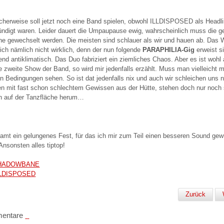
herweise soll jetzt noch eine Band spielen, obwohl ILLDISPOSED als Headli
ndigt waren. Leider dauert die Umpaupause ewig, wahrscheinlich muss die 
ne gewechselt werden. Die meisten sind schlauer als wir und hauen ab. Das 
sich nämlich nicht wirklich, denn der nun folgende
PARAPHILIA-Gig
erweist s
end antiklimatisch. Das Duo fabriziert ein ziemliches Chaos. Aber es ist wohl
ie zweite Show der Band, so wird mir jedenfalls erzählt. Muss man vielleicht m
n Bedingungen sehen. So ist dat jedenfalls nix und auch wir schleichen uns n
n mit fast schon schlechtem Gewissen aus der Hütte, stehen doch nur noch
n auf der Tanzfläche herum…
amt ein gelungenes Fest, für das ich mir zum Teil einen besseren Sound ge
 Ansonsten alles tiptop!
HADOWBANE
LLDISPOSED
Zurück
entare