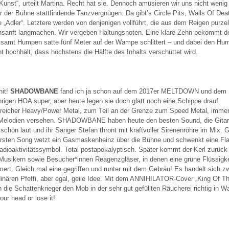
Kunst“, urteilt Martina. Recht hat sie. Dennoch amüsieren wir uns nicht wenig
r der Bühne stattfindende Tanzvergnügen. Da gibt’s Circle Pits, Walls Of Dea
e „Adler“. Letztere werden von denjenigen vollführt, die aus dem Reigen purze
nsanft langmachen. Wir vergeben Haltungsnoten. Eine klare Zehn bekommt d
tsamt Humpen satte fünf Meter auf der Wampe schlittert – und dabei den Hu
t hochhält, dass höchstens die Hälfte des Inhalts verschüttet wird.
hit!
SHADOWBANE
fand ich ja schon auf dem 2017er MELTDOWN und dem
ährigen HOA super, aber heute legen sie doch glatt noch eine Schippe drauf.
eicher Heavy/Power Metal, zum Teil an der Grenze zum Speed Metal, immer
 Melodien versehen. SHADOWBANE haben heute den besten Sound, die Gitar
 schön laut und ihr Sänger Stefan thront mit kraftvoller Sirenenröhre im Mix. G
rsten Song wetzt ein Gasmaskenheinz über die Bühne und schwenkt eine Fl
dioaktivitätssymbol. Total postapokalyptisch. Später kommt der Kerl zurück
 Musikern sowie Besucher*innen Reagenzgläser, in denen eine grüne Flüssigke
ert. Gleich mal eine gegriffen und runter mit dem Gebräu! Es handelt sich z
inären Pfeffi, aber egal, geile Idee. Mit dem ANNIHILATOR-Cover „King Of The
n die Schattenkrieger den Mob in der sehr gut gefüllten Räucherei richtig in W
our head or lose it!