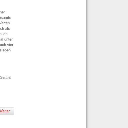
ner
gesamte
Warten
ich als
 auch
al unter
ach vier
 sieben
wünscht
Weiter