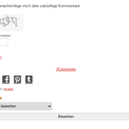
enachrichtige mich über zukünftige Kommentare
isieren
n
JComments
 by
social2s