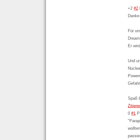
+2
#2
Danke 
Für un
Dreams
Er wir
Und un
Nuclea
Powerm
Gefah
Spaß b
Zitiere
0
#1
P
"Parap
wollte
passie