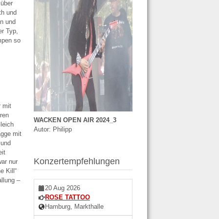
 über
th und
ln und
er Typ,
mpen so
 mit
ren
WACKEN OPEN AIR 2024_3
leich
Autor: Philipp
agge mit
 und
it
Konzertempfehlungen
war nur
 Kill“
allung –
20 Aug 2026
ROSE TATTOO
Hamburg, Markthalle