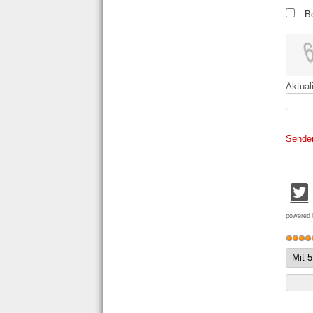
B
Aktual
Sende
powered