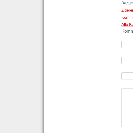
(Autum
Zitiere
Kommen
Alle K
Komme