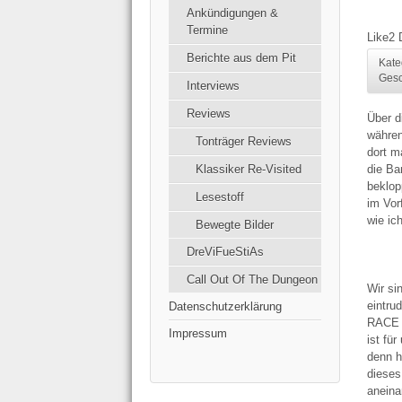
Ankündigungen &
Termine
Like
2
Berichte aus dem Pit
Kate
Gesc
Interviews
Reviews
Über d
währen
Tonträger Reviews
dort m
die B
Klassiker Re-Visited
beklop
Lesestoff
im Vor
wie ic
Bewegte Bilder
DreViFueStiAs
Call Out Of The Dungeon
Wir si
eintr
Datenschutzerklärung
RACE v
Impressum
ist fü
denn h
dieses
aneina