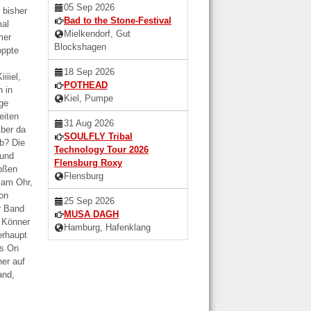
05 Sep 2026
 bisher
Bad to the Stone-Festival
mal
Mielkendorf, Gut
mer
Blockshagen
oppte
18 Sep 2026
iiiel,
POTHEAD
n in
Kiel, Pumpe
ge
eiten
31 Aug 2026
Aber da
SOULFLY Tribal
b? Die
Technology Tour 2026
 und
Flensburg Roxy
roßen
Flensburg
 am Ohr,
hon
25 Sep 2026
er Band
MUSA DAGH
 Könner
Hamburg, Hafenklang
erhaupt
ys On
her auf
and,