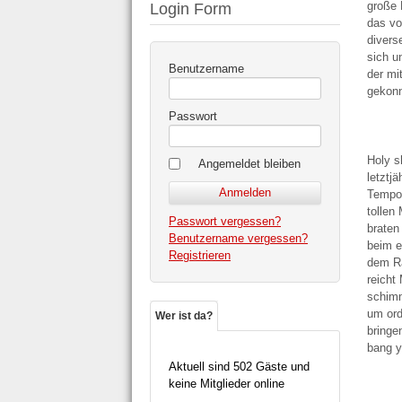
große 
Login Form
das vo
divers
sich u
Benutzername
der mi
gekonn
Passwort
Holy s
Angemeldet bleiben
letztj
Tempor
tollen
Passwort vergessen?
braten
Benutzername vergessen?
beim e
Registrieren
dem Ra
reicht
schimm
um ord
Wer ist da?
bringe
bang y
Aktuell sind 502 Gäste und
keine Mitglieder online