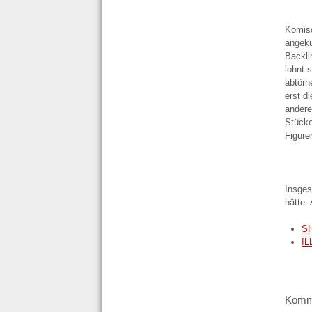
Komisc
angekü
Backli
lohnt 
abtörn
erst d
andere
Stücke
Figure
Insges
hätte.
S
I
Komm