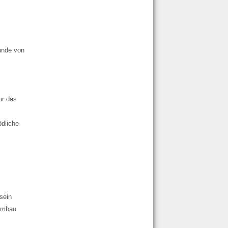
unde von
ur das
ödliche
 sein
 Umbau