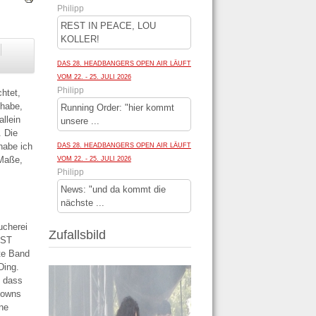
Philipp
REST IN PEACE, LOU
KOLLER!
DAS 28. HEADBANGERS OPEN AIR LÄUFT
VOM 22. - 25. JULI 2026
Philipp
htet,
 habe,
Running Order: "hier kommt
allein
unsere ...
 Die
habe ich
DAS 28. HEADBANGERS OPEN AIR LÄUFT
 Maße,
VOM 22. - 25. JULI 2026
Philipp
News: "und da kommt die
nächste ...
ucherei
Zufallsbild
UST
te Band
Ding.
, dass
kdowns
ine