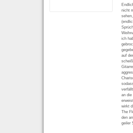
Endlic
nicht 
sehen,
(endli
Sprüch
Weihna
ich ha
gebroc
gegebe
auf de
scheiß
Gitarr
aggres
Charis
sodass
verfäl
an di
erweis
wirkt 
The Fl
den an
geiler