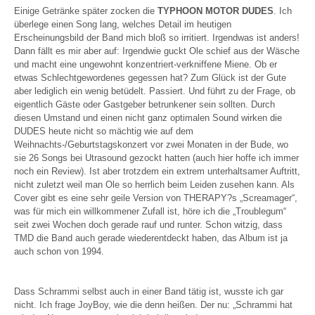
Einige Getränke später zocken die
TYPHOON MOTOR DUDES
. Ich
überlege einen Song lang, welches Detail im heutigen
Erscheinungsbild der Band mich bloß so irritiert. Irgendwas ist anders!
Dann fällt es mir aber auf: Irgendwie guckt Ole schief aus der Wäsche
und macht eine ungewohnt konzentriert-verkniffene Miene. Ob er
etwas Schlechtgewordenes gegessen hat? Zum Glück ist der Gute
aber lediglich ein wenig betüdelt. Passiert. Und führt zu der Frage, ob
eigentlich Gäste oder Gastgeber betrunkener sein sollten. Durch
diesen Umstand und einen nicht ganz optimalen Sound wirken die
DUDES heute nicht so mächtig wie auf dem
Weihnachts-/Geburtstagskonzert vor zwei Monaten in der Bude, wo
sie 26 Songs bei Utrasound gezockt hatten (auch hier hoffe ich immer
noch ein Review). Ist aber trotzdem ein extrem unterhaltsamer Auftritt,
nicht zuletzt weil man Ole so herrlich beim Leiden zusehen kann. Als
Cover gibt es eine sehr geile Version von THERAPY?s „Screamager“,
was für mich ein willkommener Zufall ist, höre ich die „Troublegum“
seit zwei Wochen doch gerade rauf und runter. Schon witzig, dass
TMD die Band auch gerade wiederentdeckt haben, das Album ist ja
auch schon von 1994.
Dass Schrammi selbst auch in einer Band tätig ist, wusste ich gar
nicht. Ich frage JoyBoy, wie die denn heißen. Der nu: „Schrammi hat