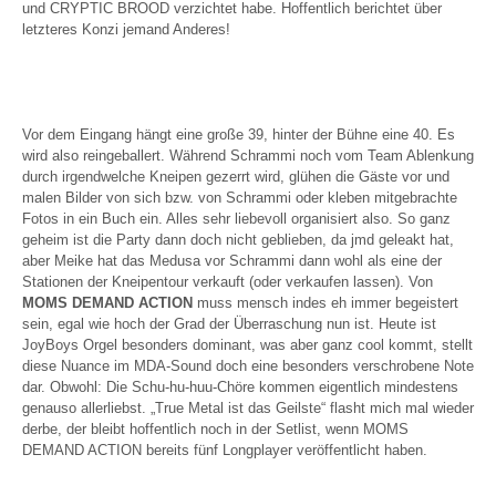
und CRYPTIC BROOD verzichtet habe. Hoffentlich berichtet über
letzteres Konzi jemand Anderes!
Vor dem Eingang hängt eine große 39, hinter der Bühne eine 40. Es
wird also reingeballert. Während Schrammi noch vom Team Ablenkung
durch irgendwelche Kneipen gezerrt wird, glühen die Gäste vor und
malen Bilder von sich bzw. von Schrammi oder kleben mitgebrachte
Fotos in ein Buch ein. Alles sehr liebevoll organisiert also. So ganz
geheim ist die Party dann doch nicht geblieben, da jmd geleakt hat,
aber Meike hat das Medusa vor Schrammi dann wohl als eine der
Stationen der Kneipentour verkauft (oder verkaufen lassen). Von
MOMS DEMAND ACTION
muss mensch indes eh immer begeistert
sein, egal wie hoch der Grad der Überraschung nun ist. Heute ist
JoyBoys Orgel besonders dominant, was aber ganz cool kommt, stellt
diese Nuance im MDA-Sound doch eine besonders verschrobene Note
dar. Obwohl: Die Schu-hu-huu-Chöre kommen eigentlich mindestens
genauso allerliebst. „True Metal ist das Geilste“ flasht mich mal wieder
derbe, der bleibt hoffentlich noch in der Setlist, wenn MOMS
DEMAND ACTION bereits fünf Longplayer veröffentlicht haben.