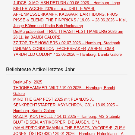
JUDGE, XIAO, ASH RETURN / 09.06.2026 – Hamburg, Logo
KIELER WOCHE 2026 mit u.a. DRITTE WAHL,
AFFENMESSERKAMPF, KADAVAR, EARTHBONG, FROST
PISSE & ELEND, THE PINPRICKS / 19.06. – 28.06.2026 – Kiel,
Junge Bühne und Radio Bob Rockcamp
DreMu präsentiert: TRUE THRASH FEST HAMBURG 2026 am
28.11. im BAMBI GALORE
ZZ TOP, THE HOWLERS / 02.07.2026 – Hamburg, Stadtpark
INHUMAN CONDITION, FACEBREAKER, ASHEN TOMB,
YARDFIELD COLONY / 12.06.2026 – Hamburg, Bambi Galore
Beliebteste Artikel letztes Jahr
DreMu-Poll 2025
THRONEHAMMER, WILT / 19.09.2025 – Hamburg, Bambi
Galore
MIND THE GAP FEST 2025 mit PLANLOS X,
SENKRECHTSTARTER, ASYNCHRON, G31 / 13.09.2025 –
Hamburg, Bambi Galore
RAZZIA, KONTROLLE / 14.11.2025 – Hamburg, MS Stubnitz
BLUT+EISEN, ANTIKÖRPER, DIE AUGEN, C ³ I,
(MAHLER/FONDERMANN & THE BEASTS, YACØPSÆ, ZUSY
JONES, ÖSTRO 430) / 29.01.2026 – Hamburg, Hafenklang – A