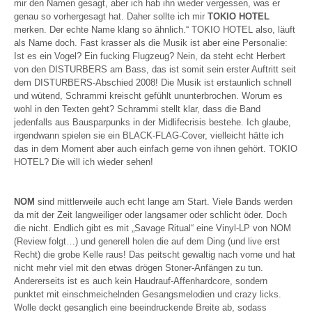
mir den Namen gesagt, aber ich hab ihn wieder vergessen, was er
genau so vorhergesagt hat. Daher sollte ich mir
TOKIO HOTEL
merken. Der echte Name klang so ähnlich.“ TOKIO HOTEL also, läuft
als Name doch. Fast krasser als die Musik ist aber eine Personalie:
Ist es ein Vogel? Ein fucking Flugzeug? Nein, da steht echt Herbert
von den DISTURBERS am Bass, das ist somit sein erster Auftritt seit
dem DISTURBERS-Abschied 2008! Die Musik ist erstaunlich schnell
und wütend, Schrammi kreischt gefühlt ununterbrochen. Worum es
wohl in den Texten geht? Schrammi stellt klar, dass die Band
jedenfalls aus Bausparpunks in der Midlifecrisis bestehe. Ich glaube,
irgendwann spielen sie ein BLACK-FLAG-Cover, vielleicht hätte ich
das in dem Moment aber auch einfach gerne von ihnen gehört. TOKIO
HOTEL? Die will ich wieder sehen!
NOM
sind mittlerweile auch echt lange am Start. Viele Bands werden
da mit der Zeit langweiliger oder langsamer oder schlicht öder. Doch
die nicht. Endlich gibt es mit „Savage Ritual“ eine Vinyl-LP von NOM
(Review folgt…) und generell holen die auf dem Ding (und live erst
Recht) die grobe Kelle raus! Das peitscht gewaltig nach vorne und hat
nicht mehr viel mit den etwas drögen Stoner-Anfängen zu tun.
Andererseits ist es auch kein Haudrauf-Affenhardcore, sondern
punktet mit einschmeichelnden Gesangsmelodien und crazy licks.
Wolle deckt gesanglich eine beeindruckende Breite ab, sodass