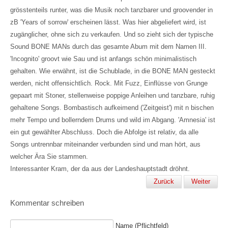
grösstenteils runter, was die Musik noch tanzbarer und groovender in
zB 'Years of sorrow' erscheinen lässt. Was hier abgeliefert wird, ist
zugänglicher, ohne sich zu verkaufen. Und so zieht sich der typische
Sound BONE MANs durch das gesamte Abum mit dem Namen III.
'Incognito' groovt wie Sau und ist anfangs schön minimalistisch
gehalten. Wie erwähnt, ist die Schublade, in die BONE MAN gesteckt
werden, nicht offensichtlich. Rock. Mit Fuzz, Einflüsse von Grunge
gepaart mit Stoner, stellenweise poppige Anleihen und tanzbare, ruhig
gehaltene Songs. Bombastisch aufkeimend ('Zeitgeist') mit n bischen
mehr Tempo und bollerndem Drums und wild im Abgang. 'Amnesia' ist
ein gut gewählter Abschluss. Doch die Abfolge ist relativ, da alle
Songs untrennbar miteinander verbunden sind und man hört, aus
welcher Ära Sie stammen.
Interessanter Kram, der da aus der Landeshauptstadt dröhnt.
Zurück
Weiter
Kommentar schreiben
Name (Pflichtfeld)