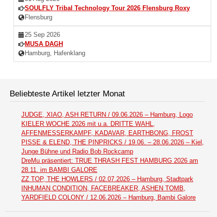
SOULFLY Tribal Technology Tour 2026 Flensburg Roxy
Flensburg
25 Sep 2026
MUSA DAGH
Hamburg, Hafenklang
Beliebteste Artikel letzter Monat
JUDGE, XIAO, ASH RETURN / 09.06.2026 – Hamburg, Logo
KIELER WOCHE 2026 mit u.a. DRITTE WAHL,
AFFENMESSERKAMPF, KADAVAR, EARTHBONG, FROST
PISSE & ELEND, THE PINPRICKS / 19.06. – 28.06.2026 – Kiel,
Junge Bühne und Radio Bob Rockcamp
DreMu präsentiert: TRUE THRASH FEST HAMBURG 2026 am
28.11. im BAMBI GALORE
ZZ TOP, THE HOWLERS / 02.07.2026 – Hamburg, Stadtpark
INHUMAN CONDITION, FACEBREAKER, ASHEN TOMB,
YARDFIELD COLONY / 12.06.2026 – Hamburg, Bambi Galore