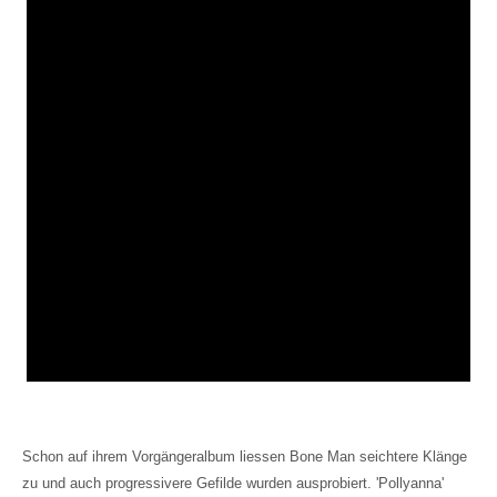
Schon auf ihrem Vorgängeralbum liessen Bone Man seichtere Klänge
zu und auch progressivere Gefilde wurden ausprobiert. 'Pollyanna'