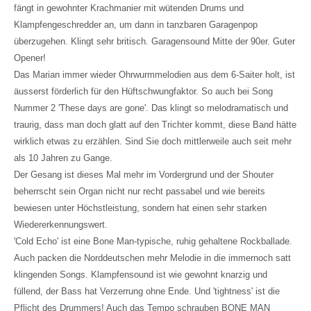
fängt in gewohnter Krachmanier mit wütenden Drums und
Klampfengeschredder an, um dann in tanzbaren Garagenpop
überzugehen. Klingt sehr britisch. Garagensound Mitte der 90er. Guter
Opener!
Das Marian immer wieder Ohrwurmmelodien aus dem 6-Saiter holt, ist
äusserst förderlich für den Hüftschwungfaktor. So auch bei Song
Nummer 2 'These days are gone'. Das klingt so melodramatisch und
traurig, dass man doch glatt auf den Trichter kommt, diese Band hätte
wirklich etwas zu erzählen. Sind Sie doch mittlerweile auch seit mehr
als 10 Jahren zu Gange.
Der Gesang ist dieses Mal mehr im Vordergrund und der Shouter
beherrscht sein Organ nicht nur recht passabel und wie bereits
bewiesen unter Höchstleistung, sondern hat einen sehr starken
Wiedererkennungswert.
'Cold Echo' ist eine Bone Man-typische, ruhig gehaltene Rockballade.
Auch packen die Norddeutschen mehr Melodie in die immernoch satt
klingenden Songs. Klampfensound ist wie gewohnt knarzig und
füllend, der Bass hat Verzerrung ohne Ende. Und 'tightness' ist die
Pflicht des Drummers! Auch das Tempo schrauben BONE MAN