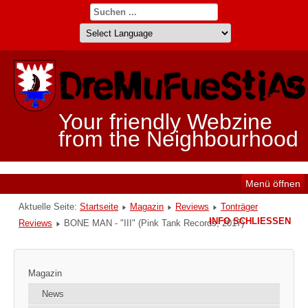
Your friendly Webzine
from the Neighbourhood
Menü öffnen
Aktuelle Seite:
Startseite
Magazin
Reviews
Tonträger
INFO SCHLIESSEN
Reviews
BONE MAN - "III" (Pink Tank Records, 2017)
Magazin
News