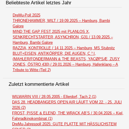
Beliebteste Artikel letztes Jahr
DreMu-Poll 2025
THRONEHAMMER, WILT / 19.09.2025 – Hamburg, Bambi
Galore
MIND THE GAP FEST 2025 mit PLANLOS X,
SENKRECHTSTARTER, ASYNCHRON, G31 / 13.09.2025 –
Hamburg, Bambi Galore
RAZZIA, KONTROLLE / 14.11.2025 – Hamburg, MS Stubnitz
BLUT+EISEN, ANTIKÖRPER, DIE AUGEN, C ³ I,
(MAHLER/FONDERMANN & THE BEASTS, YACØPSÆ, ZUSY
JONES, ÖSTRO 430) / 29.01.2026 – Hamburg, Hafenklang – A
Tribute to Witte (Teil 2)
Zuletzt kommentierte Artikel
WILWARIN VIII / 28.05.2005 - Ellerdorf, Tach 2 (1)
DAS 28. HEADBANGERS OPEN AIR LÄUFT VOM 22. - 25. JULI
2026 (2)
FROST, PISSE & ELEND, THE WRACK AB’S / 30.04.2026 – Kiel,
Fahrradkinokombinat (1)
DreMu-Jahrespoll 2025: GUTE PLATTE MIT HÄSSLICHSTEM