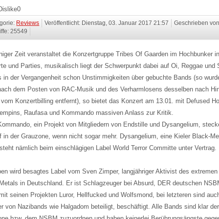
Dislike
0
gorie:
Reviews
Veröffentlicht: Dienstag, 03. Januar 2017 21:57
Geschrieben vo
iffe: 25549
iniger Zeit veranstaltet die Konzertgruppe Tribes Of Gaarden im Hochbunker in
te und Parties, musikalisch liegt der Schwerpunkt dabei auf Oi, Reggae und 
 in der Vergangenheit schon Unstimmigkeiten über gebuchte Bands (so wurd
nach dem Posten von RAC-Musik und des Verharmlosens desselben nach Hi
 vom Konzertbilling entfernt), so bietet das Konzert am 13.01. mit Defused H
empins, Raufasa und Kommando massiven Anlass zur Kritik.
ommando, ein Projekt von Mitgliedern von Endstille und Dysangelium, stec
ef in der Grauzone, wenn nicht sogar mehr. Dysangelium, eine Kieler Black-Me
steht nämlich beim einschlägigen Label World Terror Committe unter Vertrag.
ben wird besagtes Label vom Sven Zimper, langjähriger Aktivist des extremen
Metals in Deutschland. Er ist Schlagzeuger bei Absurd, DER deutschen NS
mit seinen Projekten Luror, Hellfucked und Wolfsmond, bei letzteren sind auc
r von Nazibands wie Halgadom beteiligt, beschäftigt. Alle Bands sind klar de
one bzw. dem NSBM zuzuordnen und haben keinerlei Berührungsängste gege