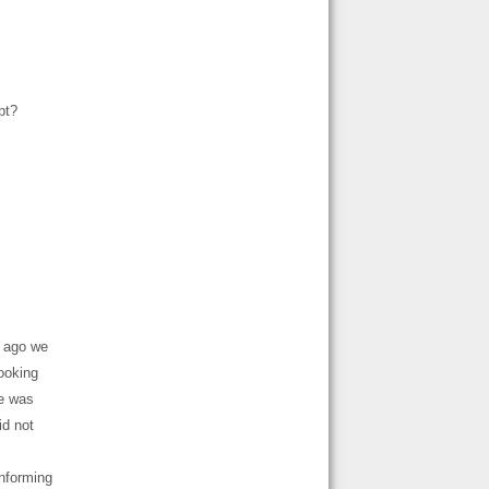
bt?
s ago we
ooking
re was
id not
nforming