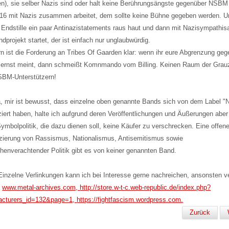
n), sie selber Nazis sind oder halt keine Berührungsängste gegenüber NSBM
16 mit Nazis zusammen arbeitet, dem sollte keine Bühne gegeben werden. U
 Endstille ein paar Antinazistatements raus haut und dann mit Nazisympathis
ndprojekt startet, der ist einfach nur unglaubwürdig.
rn ist die Forderung an Tribes Of Gaarden klar: wenn ihr eure Abgrenzung ge
 ernst meint, dann schmeißt Komnmando vom Billing. Keinen Raum der Gra
SBM-Unterstützern!
, mir ist bewusst, dass einzelne oben genannte Bands sich von dem Label 
ziert haben, halte ich aufgrund deren Veröffentlichungen und Äußerungen aber 
Symbolpolitik, die dazu dienen soll, keine Käufer zu verschrecken. Eine offen
zierung von Rassismus, Nationalismus, Antisemitismus sowie
enverachtender Politik gibt es von keiner genannten Band.
inzelne Verlinkungen kann ich bei Interesse gerne nachreichen, ansonsten v
f
www.metal-archives.com,
http://store.w-t-c.web-republic.de/index.php?
acturers_id=132&page=1,
https://fightfascism.wordpress.com.
Zurück