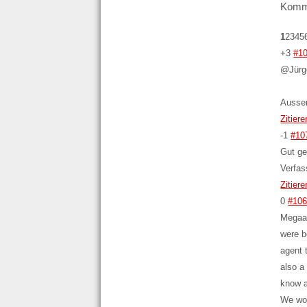
Komm
1
2
3
4
5
+3
#1
@Jürge
Ausser
Zitiere
-1
#10
Gut ge
Verfas
Zitiere
0
#10
Megaar
were b
agent 
also a
know a
We wok