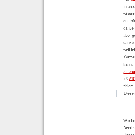
Intere
wissen
gut in
da Gel
aber g
dankba
weil i
Konzer
kann.
Zitiere
+3
#1
zitiere
Dieser
Wie be
Deaths