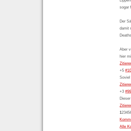
Lippen
sogar 
Der Sä
damit 
Deaths
Aber v
hier m
Zitiere
+5
#1
Soviel
Zitiere
+3
#9
Dieser
Zitiere
1
2
3
4
5
Kommen
Alle K