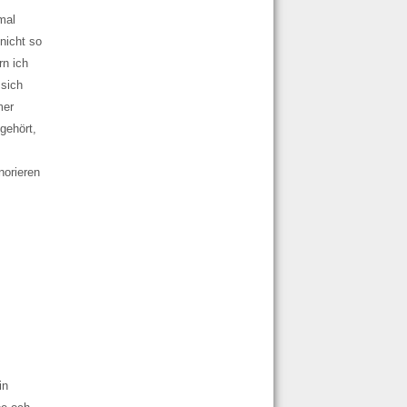
mal
nicht so
rn ich
 sich
mer
gehört,
norieren
in