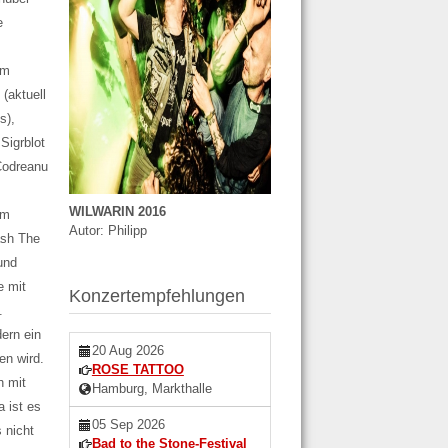
e
em
(aktuell
s),
Sigrblot
 Codreanu
WILWARIN 2016
em
Autor: Philipp
ash The
und
e mit
Konzertempfehlungen
.
dern ein
20 Aug 2026
en wird.
ROSE TATTOO
h mit
Hamburg, Markthalle
 ist es
05 Sep 2026
 nicht
Bad to the Stone-Festival