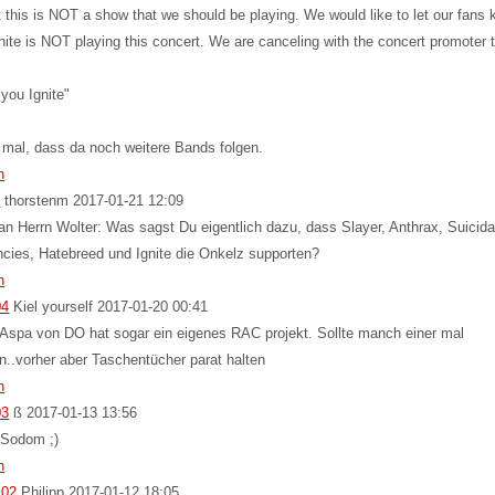
t this is NOT a show that we should be playing. We would like to let our fans
gnite is NOT playing this concert. We are canceling with the concert promoter 
you Ignite"
mal, dass da noch weitere Bands folgen.
n
5
thorstenm
2017-01-21 12:09
an Herrn Wolter: Was sagst Du eigentlich dazu, dass Slayer, Anthrax, Suicida
cies, Hatebreed und Ignite die Onkelz supporten?
n
04
Kiel yourself
2017-01-20 00:41
Aspa von DO hat sogar ein eigenes RAC projekt. Sollte manch einer mal
n..vorher aber Taschentücher parat halten
n
03
ß
2017-01-13 13:56
 Sodom ;)
n
102
Philipp
2017-01-12 18:05