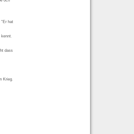
be och
 "Er hat
 kennt.
cht dass
n Krieg.