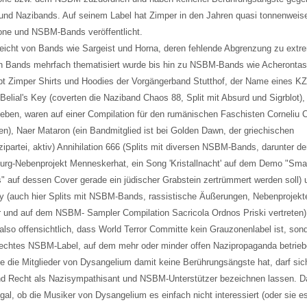
und Nazibands. Auf seinem Label hat Zimper in den Jahren quasi tonnenweis
ne und NSBM-Bands veröffentlicht.
eicht von Bands wie Sargeist und Horna, deren fehlende Abgrenzung zu extr
n Bands mehrfach thematisiert wurde bis hin zu NSBM-Bands wie Acherontas 
ibt Zimper Shirts und Hoodies der Vorgängerband Stutthof, der Name eines KZ
Belial's Key (coverten die Naziband Chaos 88, Split mit Absurd und Sigrblot), 
 eben, waren auf einer Compilation für den rumänischen Faschisten Corneliu
ten), Naer Mataron (ein Bandmitglied ist bei Golden Dawn, der griechischen
ipartei, aktiv) Annihilation 666 (Splits mit diversen NSBM-Bands, darunter d
urg-Nebenprojekt Menneskerhat, ein Song 'Kristallnacht' auf dem Demo "Sm
" auf dessen Cover gerade ein jüdischer Grabstein zertrümmert werden soll) 
ty (auch hier Splits mit NSBM-Bands, rassistische Äußerungen, Nebenprojekt
 und auf dem NSBM- Sampler Compilation Sacricola Ordnos Priski vertreten)
 also offensichtlich, dass World Terror Committe kein Grauzonenlabel ist, son
chtes NSBM-Label, auf dem mehr oder minder offen Nazipropaganda betrieb
e die Mitglieder von Dysangelium damit keine Berührungsängste hat, darf sic
d Recht als Nazisympathisant und NSBM-Unterstützer bezeichnen lassen. Da
gal, ob die Musiker von Dysangelium es einfach nicht interessiert (oder sie es