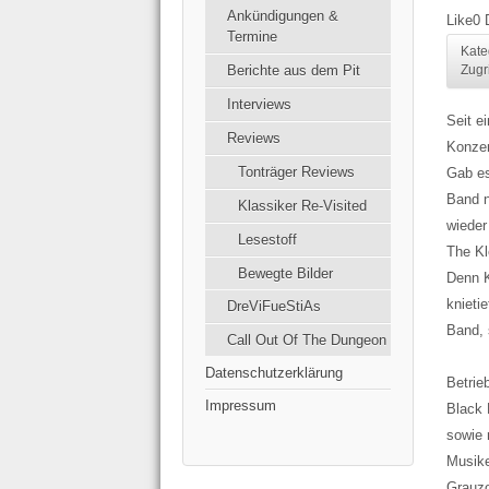
Ankündigungen &
Like
0
Termine
Kate
Berichte aus dem Pit
Zugr
Interviews
Seit e
Reviews
Konzer
Tonträger Reviews
Gab es
Band 
Klassiker Re-Visited
wieder
Lesestoff
The Kl
Bewegte Bilder
Denn K
knieti
DreViFueStiAs
Band, 
Call Out Of The Dungeon
Datenschutzerklärung
Betrie
Impressum
Black 
sowie 
Musike
Grauz