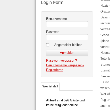
Login Form
Nazis 
Grauzo
Daas r
Benutzername
rechte
vertre
Passwort
Grand 
(siehe
Angemeldet bleiben
vertre
Neonaz
Totenb
Passwort vergessen?
Stones
Benutzername vergessen?
Registrieren
Eterni
Zimper
Es ist
Wer ist da?
wasche
Wer wi
Fug un
Aktuell sind 526 Gäste und
keine Mitglieder online
auch e