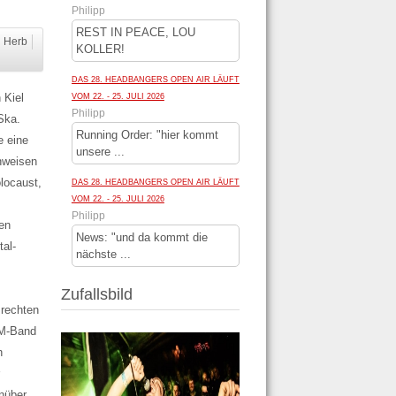
Philipp
REST IN PEACE, LOU
n Herb
KOLLER!
DAS 28. HEADBANGERS OPEN AIR LÄUFT
 Kiel
VOM 22. - 25. JULI 2026
Philipp
Ska.
Running Order: "hier kommt
e eine
unsere ...
nweisen
olocaust,
DAS 28. HEADBANGERS OPEN AIR LÄUFT
VOM 22. - 25. JULI 2026
Philipp
ken
News: "und da kommt die
tal-
nächste ...
Zufallsbild
 rechten
BM-Band
h
r
nüber