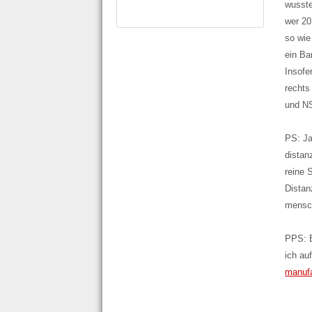
wusste
wer 20
so wie
ein Ba
Insofe
rechts
und N
PS: Ja
distan
reine 
Distan
mensch
PPS: E
ich au
manuf