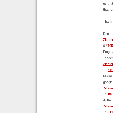
us tha
that I
Thank 
Denke 
Zitiere
0
#10
Frage 
Tenden
Zitiere
+1
#1
Mikko 
google
Zitiere
+1
#1
Außer
Zitiere
+17
#