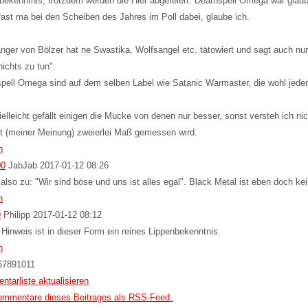
bekenntnis, trotzdem werden die Hier abgefeiert. Deathspell Omega war glau
fast ma bei den Scheiben des Jahres im Poll dabei, glaube ich.
nger von Bölzer hat ne Swastika, Wolfsangel etc. tätowiert und sagt auch nur
nichts zu tun".
pell Omega sind auf dem selben Label wie Satanic Warmaster, die wohl jeder
ielleicht gefällt einigen die Mucke von denen nur besser, sonst versteh ich ni
it (meiner Meinung) zweierlei Maß gemessen wird.
n
00
JabJab
2017-01-12 08:26
 also zu: "Wir sind böse und uns ist alles egal". Black Metal ist eben doch kei
n
9
Philipp
2017-01-12 08:12
 Hinweis ist in dieser Form ein reines Lippenbekenntnis.
n
6
7
8
9
10
11
tarliste aktualisieren
ommentare dieses Beitrages als RSS-Feed.