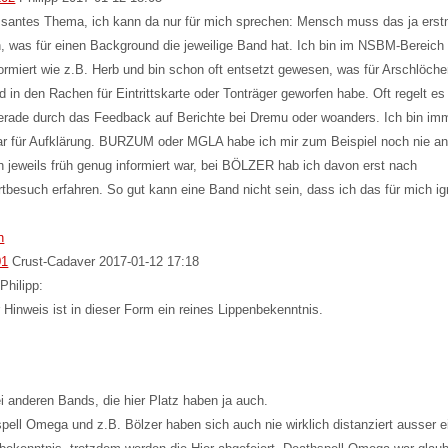
ssantes Thema, ich kann da nur für mich sprechen: Mensch muss das ja erst
, was für einen Background die jeweilige Band hat. Ich bin im NSBM-Bereich 
formiert wie z.B. Herb und bin schon oft entsetzt gewesen, was für Arschlöche
d in den Rachen für Eintrittskarte oder Tonträger geworfen habe. Oft regelt es
erade durch das Feedback auf Berichte bei Dremu oder woanders. Ich bin im
r für Aufklärung. BURZUM oder MGLA habe ich mir zum Beispiel noch nie an
ch jeweils früh genug informiert war, bei BÖLZER hab ich davon erst nach
tbesuch erfahren. So gut kann eine Band nicht sein, dass ich das für mich ig
n
01
Crust-Cadaver
2017-01-12 17:18
 Philipp:
 Hinweis ist in dieser Form ein reines Lippenbekenntnis.
i anderen Bands, die hier Platz haben ja auch.
pell Omega und z.B. Bölzer haben sich auch nie wirklich distanziert ausser e