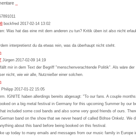
entare
6
7
8
9
10
11
08
bockfred
2017-02-14 13:02
n: Was hat das eine mit dem anderen zu tun? Kritik üben ist also nicht erlau
dem interpretierst du da etwas rein, was da überhaupt nicht steht.
n
7
Jürgen
2017-02-09 14:19
fällt mir in dem Text der Begriff "menschenverachtende Politik". Als wäre der
ser nicht, wie wir alle, Nutznießer einer solchen.
n
6
Philipp
2017-01-22 15:05
m. IGNITE haben allerdings bereits abgesagt: "To our fans. A couple month
ooked on a big metal festival in Germany for this upcoming Summer by our b
that included some cool bands and also some very good friends of ours. The
 German band on the show that we never heard of called Böhse Onkelz. We d
nything about this band before being booked on this festival.
e up today to many emails and messages from our music family in Europe i