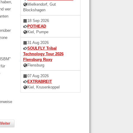
 haben,
Mielkendorf, Gut
nd wer
Blockshagen
anten
18 Sep 2026
POTHEAD
genüber
Kiel, Pumpe
uzone
31 Aug 2026
SOULFLY Tribal
Technology Tour 2026
"NSBM"
Flensburg Roxy
Flensburg
für
e
07 Aug 2026
EXTRABREIT
Kiel, Krusenkoppel
erweise
Weiter