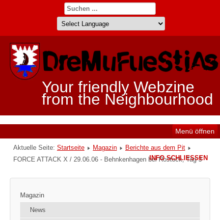
Your friendly Webzine
from the Neighbourhood
Menü öffnen
Aktuelle Seite:
Startseite
Magazin
Berichte aus dem Pit
INFO SCHLIESSEN
FORCE ATTACK X / 29.06.06 - Behnkenhagen bei Rostock, Tag 3
Magazin
News