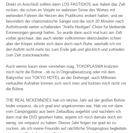
Direkt im Anschluß sollten dann LOS FASTIDIOS aus Italien das Zelt
rocken, die schon im Vorjahr im wahrsten Sinne des Wortes mit
wehenden Fahnen die Herzen des Publikums erobert hatten, und wo
besonders der charismatische Sänger und die noch 20 Minuten nach
Auftrittsende weiter schallenden "Antifa Hooligan"-Chöre für bleibende
Erinnerungen gesorgt hatten. So wurde dann auch mal kurz am Zelt
vorbei geschaut, das auch wieder vollkommen überzulaufen schien
aber der Körper sehnte sich dann doch nach Ruhe, weshalb ich mir
den Auftritt nicht mehr bis zum Ende gab und glücklich und zufrieden
zum Zelt zurückwackelte.
Auch wenns kaum einer verstehen mag, TOXOPLASMA kratzten
mich nicht die Bohne - ob nu in Originalbesetzung oder mit dem
Babysitter von TOKYO HOTEL an der Drehorgel, auch Millionen
verkaufter Aufnäher können sich noch irren und lockten mich nicht vor
die Bühne.
THE REAL MCKENNZIES hab ich letztes Jahr auf der großen Bühne
leider verpasst, da ich grad erst angekommen war. Hab sie mir dann
vom Campingplatz aus beim Zeltaufbau angehört und nachdem ich
dann mal die DVD gesehen hatte, ärgerte ich mich damals doch ein
wenig, sie verpasst zu haben. Dieses Jahr fingen sie grad an zu
zocken, als ich meine Freundin auf nächtliche Shoppingtour begleitete