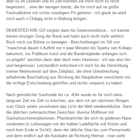
aber so im Dunkeln und im Zelt konnten sie mich nicht so recht
begeistern... eine der wenigen bands, die für mich auf ne große
Festivalbühne mit schön staubigem Pit gehören - ich glaub da würd
mich auch n Clubgig nicht in Wallung bringen.
DEMENTED ARE GO sorgten dann für Gewissensbisse... ich kannte
keinen einzigen Song der Band und hatte auch nicht mehr wirklich
Bock mich zur Bühne zu bewegen - Beschreibungen im Stil von
"manchmal dauert n Auftritt nur n paar Minuten bis Sparky nen Kollaps
bekommt, ins Publikum kotzt und die Bandmitglieder anfangen sich
zu prügeln" weckten dann aber doch mein Interesse - ich war also hin-
und hergerissen. Letztendlich entschied ich mich für die Vernichtung
meiner Metreserven auf dem Zeltplatz, die ohne Unterbrechung
anhaltende Beschallung aus Richtung der Hauptbühne versicherte mir,
die richtige Entscheidung getroffen und nichts verpasst zu haben.
Nach gemütlicher Saufrunde bis ca. 4Uhr wurde es für mich dann
langsam Zeit ins Zelt zu kriechen, aus dem ich am nächsten Morgen
zum Glück relativ unverkatert das Licht der Welt wiedererblickte. Dann
die üblichen zerknautschten Gesichter, diverse Müllfeuer mit
Gaskartuschenexplosionen, Pfandsammler die sich ne goldenen Nase
verdienten (n Lieferwagen mit der halben Ladefläche voll Kisten und
noch kein Ende in Sicht!), dann der übliche Stau bis zum Pennymarkt
und denn endlich auf die Autobahn ab Richtung Heimat - man sieht