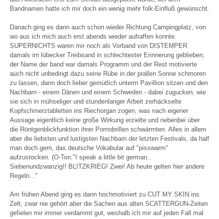
Bandnamen hatte ich mir doch ein wenig mehr folk-Einfluß gewünscht.
Danach ging es dann auch schon wieder Richtung Campingplatz, von
wo aus ich mich auch erst abends wieder aufraffen konnte.
SUPERNICHTS waren mir noch als Vorband von DISTEMPER
damals im lübecker Treibsand in schlechtester Erinnerung geblieben,
der Name der band war damals Programm und der Rest motivierte
auch nicht unbedingt dazu seine Rübe in der prallen Sonne schmoren
zu lassen, dann doch lieber gemütlich unterm Pavillion sitzen und den
Nachbarn - einem Dänen und einem Schweden - dabei zugucken, wie
sie sich in mühseliger und stundenlanger Arbeit zerhäckselte
Kopfschmerztabletten ins Riechorgan zogen, was nach eigener
Aussage eigentlich keine große Wirkung erzielte und nebenbei über
die Röntgenblickfunktion ihrer Pornobrillen schwärmten. Alles in allem
aber die liebsten und lustigsten Nachbarn der letzten Festivals, da half
man doch gern, das deutsche Vokabular auf "pisswarm"
aufzustocken. (O-Ton:"I speak a little bit german..
Siebenundzwanzig!! BLITZKRIEG! Zwei! Ab heute gelten hier andere
Regeln..."
Am frühen Abend ging es dann hochmotiviert zu CUT MY SKIN ins
Zelt, zwar nie gehört aber die Sachen aus alten SCATTERGUN-Zeiten
gefielen mir immer verdammt gut, weshalb ich mir auf jeden Fall mal