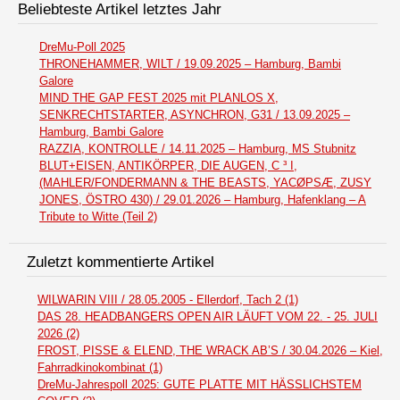
Beliebteste Artikel letztes Jahr
DreMu-Poll 2025
THRONEHAMMER, WILT / 19.09.2025 – Hamburg, Bambi
Galore
MIND THE GAP FEST 2025 mit PLANLOS X,
SENKRECHTSTARTER, ASYNCHRON, G31 / 13.09.2025 –
Hamburg, Bambi Galore
RAZZIA, KONTROLLE / 14.11.2025 – Hamburg, MS Stubnitz
BLUT+EISEN, ANTIKÖRPER, DIE AUGEN, C ³ I,
(MAHLER/FONDERMANN & THE BEASTS, YACØPSÆ, ZUSY
JONES, ÖSTRO 430) / 29.01.2026 – Hamburg, Hafenklang – A
Tribute to Witte (Teil 2)
Zuletzt kommentierte Artikel
WILWARIN VIII / 28.05.2005 - Ellerdorf, Tach 2 (1)
DAS 28. HEADBANGERS OPEN AIR LÄUFT VOM 22. - 25. JULI
2026 (2)
FROST, PISSE & ELEND, THE WRACK AB’S / 30.04.2026 – Kiel,
Fahrradkinokombinat (1)
DreMu-Jahrespoll 2025: GUTE PLATTE MIT HÄSSLICHSTEM