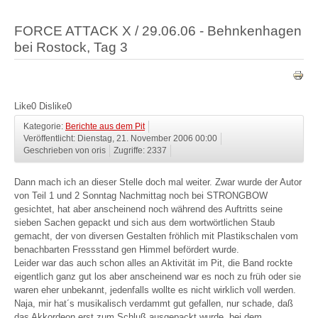
FORCE ATTACK X / 29.06.06 - Behnkenhagen
bei Rostock, Tag 3
Like
0
Dislike
0
Kategorie:
Berichte aus dem Pit
Veröffentlicht: Dienstag, 21. November 2006 00:00
Geschrieben von oris
Zugriffe: 2337
Dann mach ich an dieser Stelle doch mal weiter. Zwar wurde der Autor
von Teil 1 und 2 Sonntag Nachmittag noch bei STRONGBOW
gesichtet, hat aber anscheinend noch während des Auftritts seine
sieben Sachen gepackt und sich aus dem wortwörtlichen Staub
gemacht, der von diversen Gestalten fröhlich mit Plastikschalen vom
benachbarten Fressstand gen Himmel befördert wurde.
Leider war das auch schon alles an Aktivität im Pit, die Band rockte
eigentlich ganz gut los aber anscheinend war es noch zu früh oder sie
waren eher unbekannt, jedenfalls wollte es nicht wirklich voll werden.
Naja, mir hat´s musikalisch verdammt gut gefallen, nur schade, daß
das Akkordeon erst zum Schluß ausgepackt wurde, bei dem