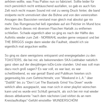
anhören wollte, was Frau Pattex nun so fabriziert. Sollte leider für
mich persönlich recht enttäuschend ausfallen, so gab es auch fürs
Zelt noch recht mauen Sound mit viel zu wenig Druck hinter, die band
stolperte recht unmotiviert über die Bühne und von den vereinzelten
Ansagen des Bassisten verstand man gleich mal absolut gar nix
mehr. Das Rumgenuschel ließ irgendwie auf ein Pelztier im Mund bzw.
den Versuch dieses mit diversen Flaschen Hartalk zu entfernen
schließen. Schade eigentlich aber so ging es nach der Hälfte des
Auftritts wieder zum Zelt - NORMAHL wurden gerne verpasst und bei
THE BRIGGS siegte dann wieder die Faulheit, obwohl ich sie
eigentlich mal angucken wollte.
So ging es dann wenigstens entspannt und energiegeladen zu den
TOASTERS, die bei mir, als bekennendem SKA-Liebhaber natürlich
ganz oben auf der diesjährigen toDo-Liste standen. Und was soll man
dazu noch groß sagen? Es war voll, es war laut, es war
scheißtreibend, es war genial! Band und Publikum feierten sich
gegenseitig bis zum Gehtnichtmehr, von "Weekend in L.A." über
"Dub56" bis zu "Don´t Let The Bastards Grind You Down" wurde
wirklich alles ausgepackt, was man sich in einer playlist wünschen
kann und es wurde erst Schluß gemacht, als sich bei mir mal wieder
dieses altbekannte "nach dem nächsten Lied stirbst du an nem
Kreislaufkollaps"-Gefühl einstellte- WUNDERSCHÖN!