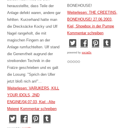
BONEHOUSE!
herausstellte, dass Teile der
Weiterlesen: THE CREETINS,
Anlage defekt waren, andere gar
BONEHOUSE/ 27.06.2003,
fehlten. Kurzerhand hatte man
Kiel, Showbox in der Pumpe
die Drecksäcke Kocky und Ulf
Kommentar schreiben
Nagel rangeholt, die mit
magischen Fingern an der
Anlage rumfuchtelten. Ulf stand
powered by
social2s
die Genervtheit augrund der
streikenden Technik in die
Fratze geschrieben und es galt
die Losung: "Sprich den Uller
jetzt bloß nich an!"...
Weiterlesen: VARUKERS, KILL
YOUR IDOLS, 2ND
ENGINE/04.07.03, Kiel - Alte
Meierei
Kommentar schreiben