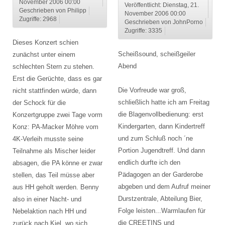
November 2006 00:00
Veröffentlicht: Dienstag, 21.
Geschrieben von Philipp
November 2006 00:00
Zugriffe: 2968
Geschrieben von JohnPorno
Zugriffe: 3335
Dieses Konzert schien
Scheißsound, scheißgeiler
zunächst unter einem
Abend
schlechten Stern zu stehen.
Erst die Gerüchte, dass es gar
Die Vorfreude war groß,
nicht stattfinden würde, dann
schließlich hatte ich am Freitag
der Schock für die
die Blagenvollbedienung: erst
Konzertgruppe zwei Tage vorm
Kindergarten, dann Kindertreff
Konz: PA-Macker Möhre vom
und zum Schluß noch ´ne
4K-Verleih musste seine
Portion Jugendtreff. Und dann
Teilnahme als Mischer leider
endlich durfte ich den
absagen, die PA könne er zwar
Pädagogen an der Garderobe
stellen, das Teil müsse aber
abgeben und dem Aufruf meiner
aus HH geholt werden. Benny
Durstzentrale, Abteilung Bier,
also in einer Nacht- und
Folge leisten...Warmlaufen für
Nebelaktion nach HH und
die CREETINS und
zurück nach Kiel, wo sich