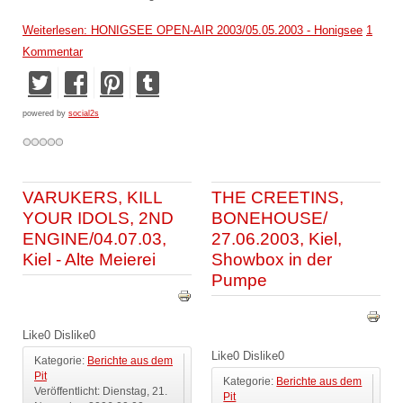
Weiterlesen: HONIGSEE OPEN-AIR 2003/05.05.2003 - Honigsee
1
Kommentar
powered by
social2s
VARUKERS, KILL
THE CREETINS,
YOUR IDOLS, 2ND
BONEHOUSE/
ENGINE/04.07.03,
27.06.2003, Kiel,
Kiel - Alte Meierei
Showbox in der
Pumpe
Like
0
Dislike
0
Like
0
Dislike
0
Kategorie:
Berichte aus dem
Pit
Kategorie:
Berichte aus dem
Veröffentlicht: Dienstag, 21.
Pit