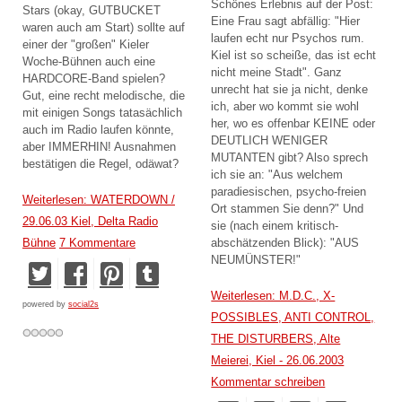
Schönes Erlebnis auf der Post:
Stars (okay, GUTBUCKET
Eine Frau sagt abfällig: "Hier
waren auch am Start) sollte auf
laufen echt nur Psychos rum.
einer der "großen" Kieler
Kiel ist so scheiße, das ist echt
Woche-Bühnen auch eine
nicht meine Stadt". Ganz
HARDCORE-Band spielen?
unrecht hat sie ja nicht, denke
Gut, eine recht melodische, die
ich, aber wo kommt sie wohl
mit einigen Songs tatasächlich
her, wo es offenbar KEINE oder
auch im Radio laufen könnte,
DEUTLICH WENIGER
aber IMMERHIN! Ausnahmen
MUTANTEN gibt? Also sprech
bestätigen die Regel, odäwat?
ich sie an: "Aus welchem
paradiesischen, psycho-freien
Weiterlesen: WATERDOWN /
Ort stammen Sie denn?" Und
29.06.03 Kiel, Delta Radio
sie (nach einem kritisch-
abschätzenden Blick): "AUS
Bühne
7 Kommentare
NEUMÜNSTER!"
Weiterlesen: M.D.C., X-
powered by
social2s
POSSIBLES, ANTI CONTROL,
THE DISTURBERS, Alte
Meierei, Kiel - 26.06.2003
Kommentar schreiben