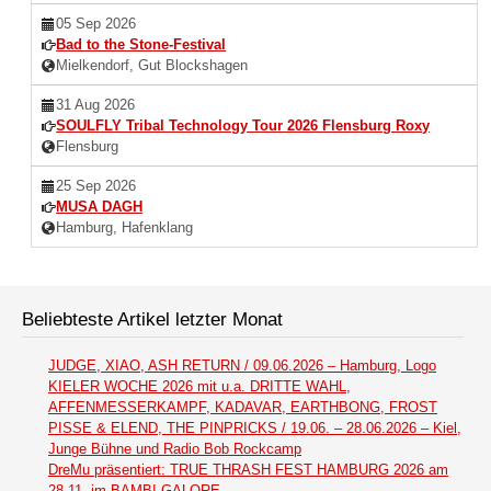
05 Sep 2026
Bad to the Stone-Festival
Mielkendorf, Gut Blockshagen
31 Aug 2026
SOULFLY Tribal Technology Tour 2026 Flensburg Roxy
Flensburg
25 Sep 2026
MUSA DAGH
Hamburg, Hafenklang
Beliebteste Artikel letzter Monat
JUDGE, XIAO, ASH RETURN / 09.06.2026 – Hamburg, Logo
KIELER WOCHE 2026 mit u.a. DRITTE WAHL,
AFFENMESSERKAMPF, KADAVAR, EARTHBONG, FROST
PISSE & ELEND, THE PINPRICKS / 19.06. – 28.06.2026 – Kiel,
Junge Bühne und Radio Bob Rockcamp
DreMu präsentiert: TRUE THRASH FEST HAMBURG 2026 am
28.11. im BAMBI GALORE